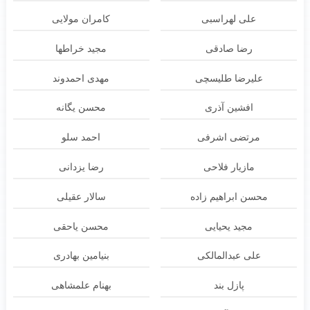
علی لهراسبی
کامران مولایی
رضا صادقی
مجید خراطها
علیرضا طلیسچی
مهدی احمدوند
افشین آذری
محسن یگانه
مرتضی اشرفی
احمد سلو
مازیار فلاحی
رضا یزدانی
محسن ابراهیم زاده
سالار عقیلی
مجید یحیایی
محسن یاحقی
علی عبدالمالکی
بنیامین بهادری
پازل بند
بهنام علمشاهی