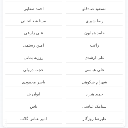
مسعود صادقلو
احمد صفایی
رضا شیری
سینا شعبانخانی
حامد همایون
علی زارعی
راغب
امین رستمی
علی ارشدی
روزبه بمانی
علی عباسی
حجت درولی
شهرام شکوهی
یاسر محمودی
حمید هیراد
ایوان بند
سیامک عباسی
یاس
علیرضا روزگار
امیر عباس گلاب
آهنـگ قبلی