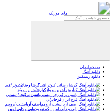
مای موزیک
مای موزیک
صفحه اصلی
دانلود آهنگ
دانلود ریمیکس
گرشا رضائی
کبوتر امّید
کیارش
آخرین پرواز
یاسین ترکی
چرا نیستی
فرخ
ایران
آصف آریا
پیشت آرومم
بابی و دایی امین