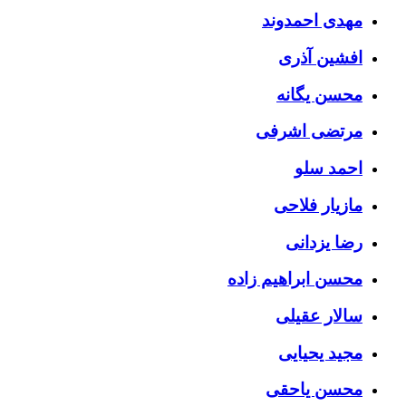
مهدی احمدوند
افشین آذری
محسن یگانه
مرتضی اشرفی
احمد سلو
مازیار فلاحی
رضا یزدانی
محسن ابراهیم زاده
سالار عقیلی
مجید یحیایی
محسن یاحقی