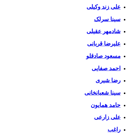
علی زند وکیلی
سینا سرلک
شادمهر عقیلی
علیرضا قربانی
مسعود صادقلو
احمد صفایی
رضا شیری
سینا شعبانخانی
حامد همایون
علی زارعی
راغب