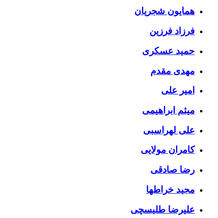
همایون شجریان
فرزاد فرزین
حمید عسکری
مهدی مقدم
امیر علی
میثم ابراهیمی
علی لهراسبی
کامران مولایی
رضا صادقی
مجید خراطها
علیرضا طلیسچی