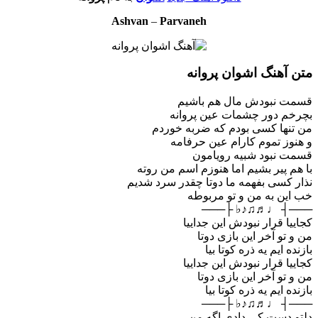
Ashvan
–
Parvaneh
متن آهنگ اشوان پروانه
قسمت نبودش مال هم باشیم
بچرخم دور چشمات عین پروانه
من تنها کسی بودم که ضربه خوردم
و هنوز تموم کارام عین حرفامه
قسمت نبود شبیه رویامون
با هم پیر بشیم اما هنوزم اسم من روته
نذار کسی بفهمه ما دوتا چقدر سرد شدیم
خب این به من و تو مربوطه
───┤ ♩♬♫♪♭ ├───
کجاییا قرار نبودش این جداییا
من و تو آخر این بازی دوتا
بازنده ایم یه ذره کوتا بیا
کجاییا قرار نبودش این جداییا
من و تو آخر این بازی دوتا
بازنده ایم یه ذره کوتا بیا
───┤ ♩♬♫♪♭ ├───
دلتو دست کی دادی اگه من