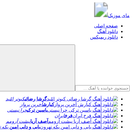
مای موزیک
مای موزیک
صفحه اصلی
دانلود آهنگ
دانلود ریمیکس
گرشا رضائی
کبوتر امّید
کیارش
آخرین پرواز
یاسین ترکی
چرا نیستی
فرخ
ایران
آصف آریا
پیشت آرومم
بابی و دایی امین
یکه ت