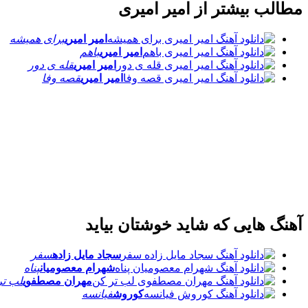
مطالب بیشتر از
امیر امیری
امیر امیری
برای همیشه
امیر امیری
باهم
امیر امیری
قله ی دور
امیر امیری
قصه وفا
آهنگ هایی که شاید خوشتان بیاید
سجاد مایل زاده
سفر
شهرام معصومیان
پناه
مهران مصطفوی
لب تر
کوروش
فیانسه