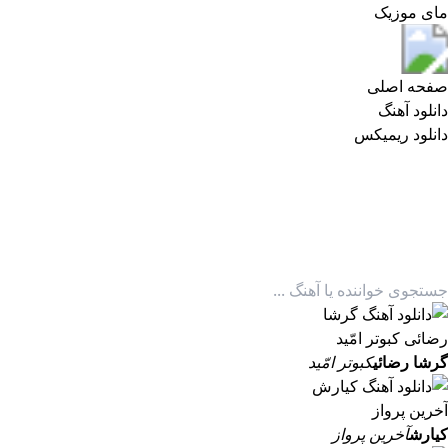
مای موزیک
مای موزیک
صفحه اصلی
دانلود آهنگ
دانلود ریمیکس
گرشا رضائی
کبوتر امّید
کیارش
آخرین پرواز