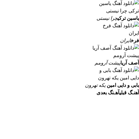
یاسین ترکی
چرا نیستی
فرخ
ایران
آصف آریا
پیشت آرومم
بابی و دایی امین
یکه تهرون
آهنـگ قبلی
آهـنگ بعدی