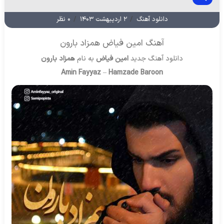
دانلود آهنگ
/
۲ اردیبهشت ۱۴۰۳
/
۰ نظر
آهنگ امین فیاض همزاد بارون
دانلود آهنگ جدید
امین فیاض
به نام
همزاد بارون
Amin Fayyaz
–
Hamzade Baroon