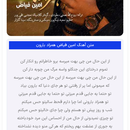
متن آهنگ امین فیاض همزاد بارون
از این حال من چی بهت میرسه برو خاطراتم رو انکار کن
تموم درختای این جنگلو واسه مرگ من چوبه دار کن
از این حال من چی بهت میرسه از این حال من چی بهت میرسه
که میمونی اما پر از رفتنی تو هر جای دنیا که بارون بیاد
تو حتما یه جایی قدم میزنی تو حتما یه جایی قدم میزنی
تو همزاد بارونی اما چرا دارم قحط سالیتو حس میکنم
شب و روز پیش تو هستم ولی چرا جای خالیتو حس میکنم
تو چیزی نمیدونی از حال من از احساس این مرد خودباخته
یه جوری از عشقت بهم ریختم که هر کی منو دیده نشناخته