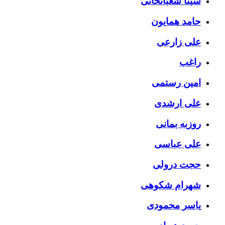
سینا شعبانخانی
حامد همایون
علی زارعی
راغب
امین رستمی
علی ارشدی
روزبه بمانی
علی عباسی
حجت درولی
شهرام شکوهی
یاسر محمودی