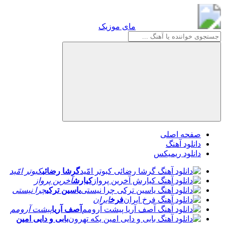
مای موزیک
مای موزیک
صفحه اصلی
دانلود آهنگ
دانلود ریمیکس
گرشا رضائی
کبوتر امّید
کیارش
آخرین پرواز
یاسین ترکی
چرا نیستی
فرخ
ایران
آصف آریا
پیشت آرومم
بابی و دایی امین