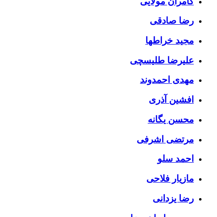
کامران مولایی
رضا صادقی
مجید خراطها
علیرضا طلیسچی
مهدی احمدوند
افشین آذری
محسن یگانه
مرتضی اشرفی
احمد سلو
مازیار فلاحی
رضا یزدانی