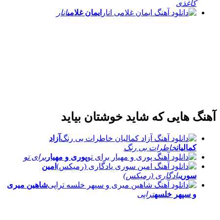
کاغذی
ایمان غلامی
انار
آهنگ هایی که شاید خوشتان بیاید
آزاد
کمالیان
خاطرات بی رنگ
پوری و مهیار
برای تو
امین
سوری
یادگاری (رمیکس)
شاهین میری
و سپهر خلسه
تراپی