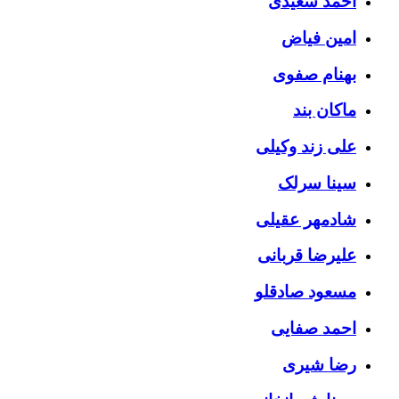
احمد سعیدی
امین فیاض
بهنام صفوی
ماکان بند
علی زند وکیلی
سینا سرلک
شادمهر عقیلی
علیرضا قربانی
مسعود صادقلو
احمد صفایی
رضا شیری