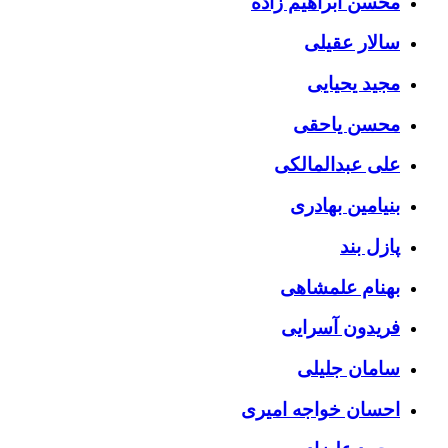
محسن ابراهیم زاده
سالار عقیلی
مجید یحیایی
محسن یاحقی
علی عبدالمالکی
بنیامین بهادری
پازل بند
بهنام علمشاهی
فریدون آسرایی
سامان جلیلی
احسان خواجه امیری