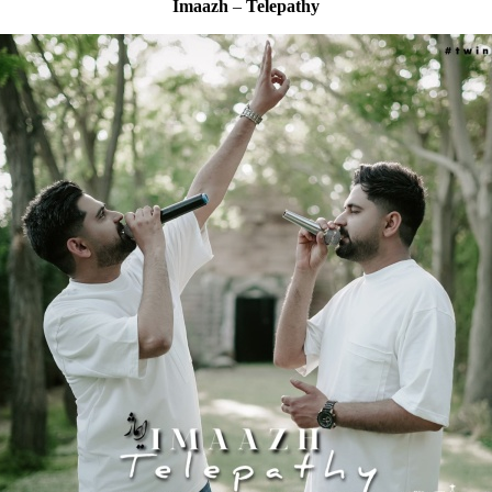
Imaazh
–
Telepathy