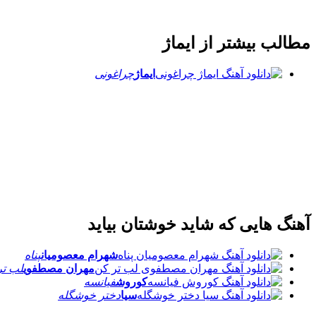
مطالب بیشتر از
ایماژ
ایماژ
چراغونی
آهنگ هایی که شاید خوشتان بیاید
شهرام معصومیان
پناه
مهران مصطفوی
لب تر
کوروش
فیانسه
سیا
دختر خوشگله