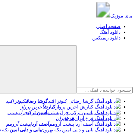
مای موزیک
مای موزیک
صفحه اصلی
دانلود آهنگ
دانلود ریمیکس
گرشا رضائی
کبوتر امّید
کیارش
آخرین پرواز
یاسین ترکی
چرا نیستی
فرخ
ایران
آصف آریا
پیشت آرومم
بابی و دایی امین
یکه ت