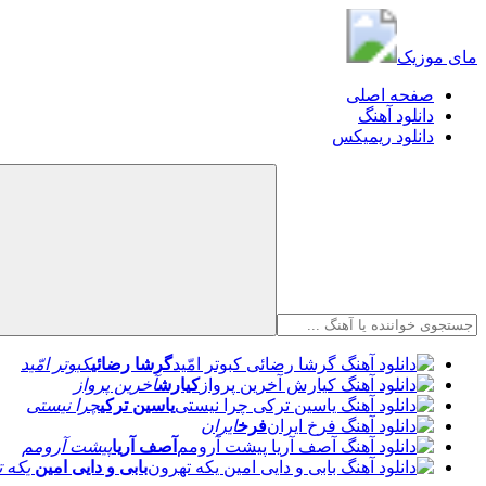
مای موزیک
مای موزیک
صفحه اصلی
دانلود آهنگ
دانلود ریمیکس
گرشا رضائی
کبوتر امّید
کیارش
آخرین پرواز
یاسین ترکی
چرا نیستی
فرخ
ایران
آصف آریا
پیشت آرومم
بابی و دایی امین
یکه ت