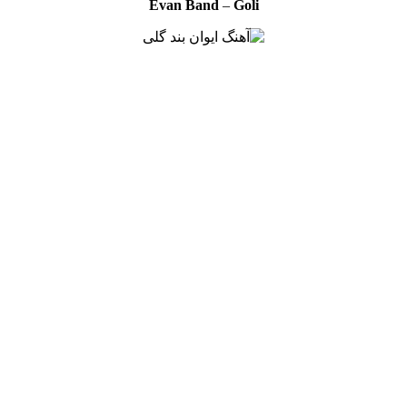
Evan Band
–
Goli