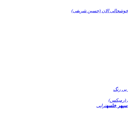
وشحالی الان (حسین شریفی)
بی رنگ
 (رمیکس)
سپهر خلسه
تراپی