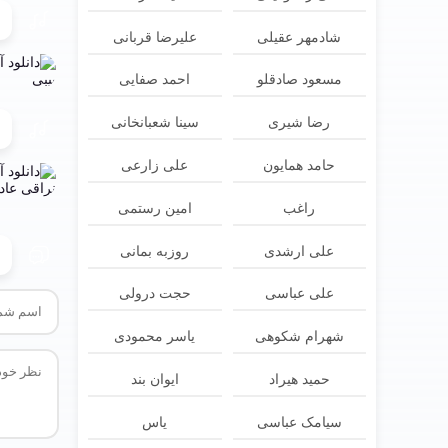
شادمهر عقیلی
علیرضا قربانی
مسعود صادقلو
احمد صفایی
رضا شیری
سینا شعبانخانی
حامد همایون
علی زارعی
راغب
امین رستمی
علی ارشدی
روزبه بمانی
علی عباسی
حجت درولی
شهرام شکوهی
یاسر محمودی
حمید هیراد
ایوان بند
سیامک عباسی
یاس