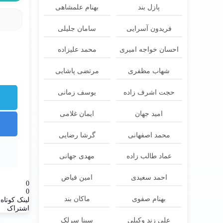
پازل بند
بهنام علمشاهی
فریدون آسرایی
سامان جلیلی
احسان خواجه امیری
محمد علیزاده
شهاب مظفری
مرتضی پاشایی
حجت اشرف زاده
یوسف زمانی
امید جهان
ایمان غلامی
محمد اصفهانی
گرشا رضایی
عماد طالب زاده
مهدی جهانی
احمد سعیدی
امین فیاض
0
0
بهنام صفوی
ماکان بند
لینک کوتاه
اشتراک
علی زند وکیلی
سینا سرلک