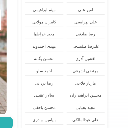
امیر علی
میثم ابراهیمی
علی لهراسبی
کامران مولایی
رضا صادقی
مجید خراطها
علیرضا طلیسچی
مهدی احمدوند
افشین آذری
محسن یگانه
مرتضی اشرفی
احمد سلو
مازیار فلاحی
رضا یزدانی
محسن ابراهیم زاده
سالار عقیلی
مجید یحیایی
محسن یاحقی
علی عبدالمالکی
بنیامین بهادری