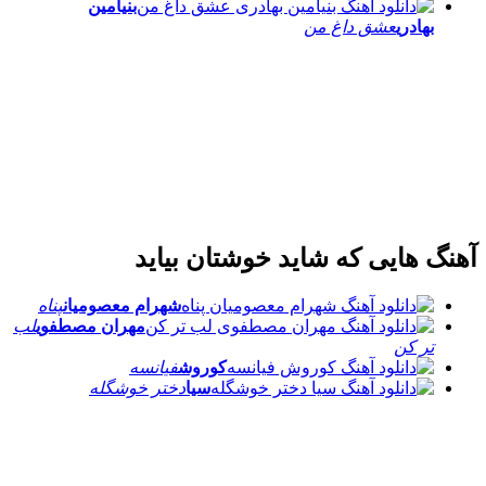
بنیامین
بهادری
عشق داغ من
آهنگ هایی که شاید خوشتان بیاید
شهرام معصومیان
پناه
مهران مصطفوی
لب
تر کن
کوروش
فیانسه
سیا
دختر خوشگله