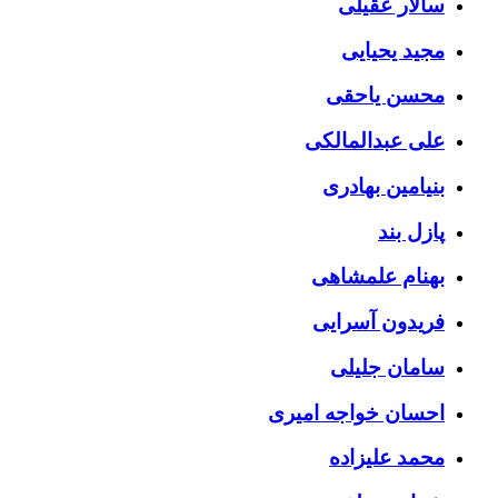
سالار عقیلی
مجید یحیایی
محسن یاحقی
علی عبدالمالکی
بنیامین بهادری
پازل بند
بهنام علمشاهی
فریدون آسرایی
سامان جلیلی
احسان خواجه امیری
محمد علیزاده