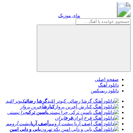
مای موزیک
مای موزیک
صفحه اصلی
دانلود آهنگ
دانلود ریمیکس
گرشا رضائی
کبوتر امّید
کیارش
آخرین پرواز
یاسین ترکی
چرا نیستی
فرخ
ایران
آصف آریا
پیشت آرومم
بابی و دایی امین