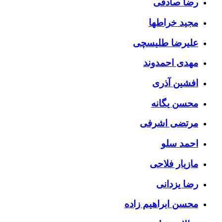
رضا صادقی
مجید خراطها
علیرضا طلیسچی
مهدی احمدوند
افشین آذری
محسن یگانه
مرتضی اشرفی
احمد سلو
مازیار فلاحی
رضا یزدانی
محسن ابراهیم زاده