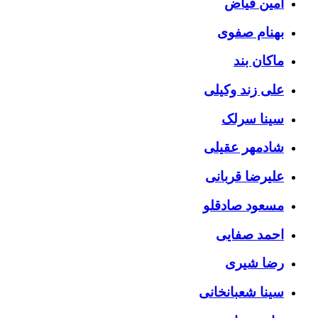
امین فیاض
بهنام صفوی
ماکان بند
علی زند وکیلی
سینا سرلک
شادمهر عقیلی
علیرضا قربانی
مسعود صادقلو
احمد صفایی
رضا شیری
سینا شعبانخانی