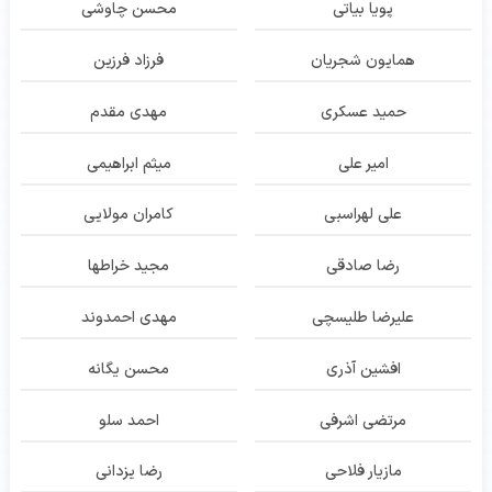
پویا بیاتی
محسن چاوشی
همایون شجریان
فرزاد فرزین
حمید عسکری
مهدی مقدم
امیر علی
میثم ابراهیمی
علی لهراسبی
کامران مولایی
رضا صادقی
مجید خراطها
علیرضا طلیسچی
مهدی احمدوند
افشین آذری
محسن یگانه
مرتضی اشرفی
احمد سلو
مازیار فلاحی
رضا یزدانی