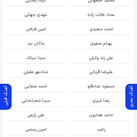
محمد اصفهانی
گرشا رضایی
عماد طالب زاده
مهدی جهانی
احمد سعیدی
امین فیاض
بهنام صفوی
ماکان بند
علی زند وکیلی
سینا سرلک
علیرضا قربانی
شادمهر عقیلی
مسعود صادقلو
احمد صفایی
آهـنگ بعدی
آهنـگ قبلی
رضا شیری
سینا شعبانخانی
حامد همایون
علی زارعی
راغب
امین رستمی