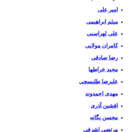
امیر علی
میثم ابراهیمی
علی لهراسبی
کامران مولایی
رضا صادقی
مجید خراطها
علیرضا طلیسچی
مهدی احمدوند
افشین آذری
محسن یگانه
مرتضی اشرفی