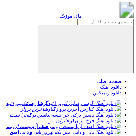
مای موزیک
مای موزیک
صفحه اصلی
دانلود آهنگ
دانلود ریمیکس
گرشا رضائی
کبوتر امّید
کیارش
آخرین پرواز
یاسین ترکی
چرا نیستی
فرخ
ایران
آصف آریا
پیشت آرومم
بابی و دایی امین