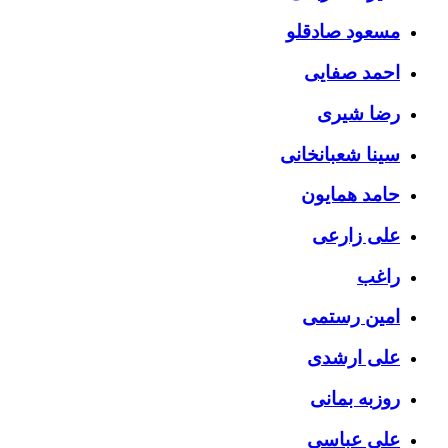
مسعود صادقلو
احمد صفایی
رضا شیری
سینا شعبانخانی
حامد همایون
علی زارعی
راغب
امین رستمی
علی ارشدی
روزبه بمانی
علی عباسی