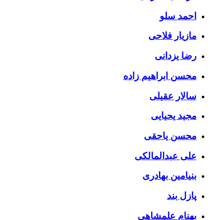
احمد سلو
مازیار فلاحی
رضا یزدانی
محسن ابراهیم زاده
سالار عقیلی
مجید یحیایی
محسن یاحقی
علی عبدالمالکی
بنیامین بهادری
پازل بند
بهنام علمشاهی