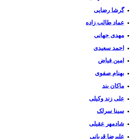
گرشا رضایی
عماد طالب زاده
مهدی جهانی
احمد سعیدی
امین فیاض
بهنام صفوی
ماکان بند
علی زند وکیلی
سینا سرلک
شادمهر عقیلی
علیرضا قربانی