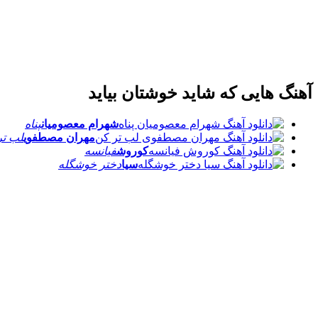
آهنگ هایی که شاید خوشتان بیاید
شهرام معصومیان
پناه
مهران مصطفوی
لب تر
کوروش
فیانسه
سیا
دختر خوشگله