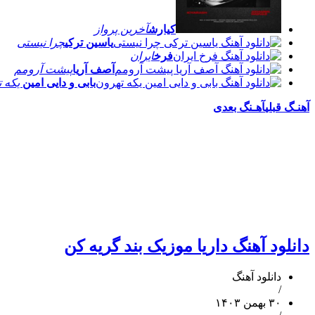
کیارش
آخرین پرواز
یاسین ترکی
چرا نیستی
فرخ
ایران
آصف آریا
پیشت آرومم
بابی و دایی امین
یکه ت
آهنـگ قبلی
آهـنگ بعدی
دانلود آهنگ داریا موزیک بند گریه کن
دانلود آهنگ
/
۳۰ بهمن ۱۴۰۳