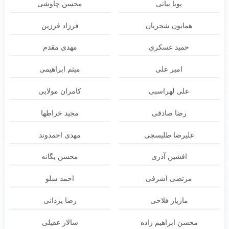
پویا بیاتی
محسن چاوشی
همایون شجریان
فرزاد فرزین
حمید عسکری
مهدی مقدم
امیر علی
میثم ابراهیمی
علی لهراسبی
کامران مولایی
رضا صادقی
مجید خراطها
علیرضا طلیسچی
مهدی احمدوند
افشین آذری
محسن یگانه
مرتضی اشرفی
احمد سلو
مازیار فلاحی
رضا یزدانی
محسن ابراهیم زاده
سالار عقیلی