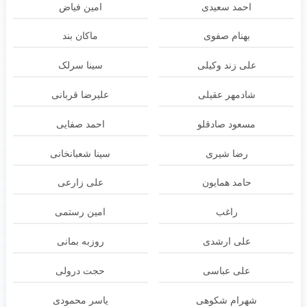
احمد سعیدی
امین فیاض
بهنام صفوی
ماکان بند
علی زند وکیلی
سینا سرلک
شادمهر عقیلی
علیرضا قربانی
مسعود صادقلو
احمد صفایی
رضا شیری
سینا شعبانخانی
حامد همایون
علی زارعی
راغب
امین رستمی
علی ارشدی
روزبه بمانی
علی عباسی
حجت درولی
شهرام شکوهی
یاسر محمودی