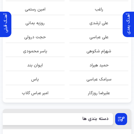
راغب
امین رستمی
آهـنگ بعدی
آهنـگ قبلی
علی ارشدی
روزبه بمانی
علی عباسی
حجت درولی
شهرام شکوهی
یاسر محمودی
حمید هیراد
ایوان بند
سیامک عباسی
یاس
علیرضا روزگار
امیر عباس گلاب
دسته بندی ها