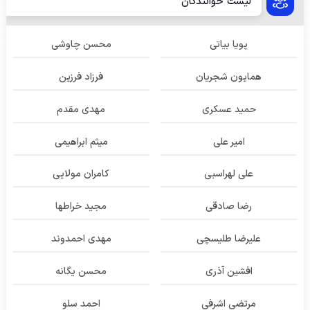
لیست خوانندگان
پویا بیاتی
محسن چاوشی
همایون شجریان
فرزاد فرزین
حمید عسکری
مهدی مقدم
امیر علی
میثم ابراهیمی
علی لهراسبی
کامران مولایی
رضا صادقی
مجید خراطها
علیرضا طلیسچی
مهدی احمدوند
افشین آذری
محسن یگانه
مرتضی اشرفی
احمد سلو