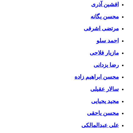
افشین آذری
محسن یگانه
مرتضی اشرفی
احمد سلو
مازیار فلاحی
رضا یزدانی
محسن ابراهیم زاده
سالار عقیلی
مجید یحیایی
محسن یاحقی
علی عبدالمالکی