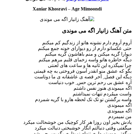
Xaniar Khosravi
–
Age Mimoondi
متن آهنگ زانیار اگه می موندی
آروم آروم دارم نشونه هاتو از زندگیم کم میکنم
حتی عکساتو دارم از رو دیوارای خونه جمع میکنم
دیوارا گریه میکنن و منم باهاشون گریه میکنم
دیگه خاطره هاتو واسه زخمای قلبم مرهم میکنم
چرا نمیگذره این ثانیه ها و ساعت های لعنتی
بگو که عشق منو انقدر آسون فروختی به چه قیمتی
دیگه این فصل ِ آخر قصه ی عاشقانه ی ما دوتاست
آره عشق بی رحم ترین حس ِ خوب دنیاست
اگه میموندی هنوز نفس داشتم
واست میمُردم تنهات نمیذاشتم
واسه برگشتن تو تک تک لحظه هارو با گریه شمردم
اگه میموندی
اگه میموندی
من نمیمردم
یادش بخیر اون روزا هر کار کوچیک من خوشحالت میکرد
میگفتی وقتی دنبالتم انگار خوشبختی دنبالت میکرد
میگفتی دوستم داری تنهام نمیذاری بگو پس چی شد