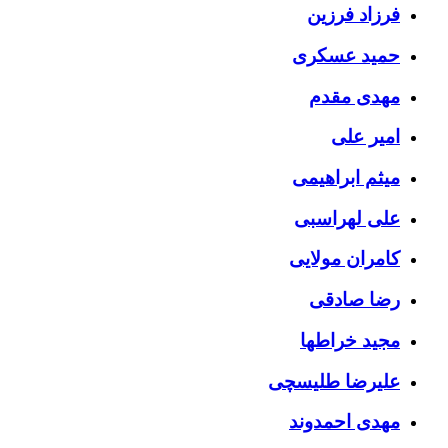
فرزاد فرزین
حمید عسکری
مهدی مقدم
امیر علی
میثم ابراهیمی
علی لهراسبی
کامران مولایی
رضا صادقی
مجید خراطها
علیرضا طلیسچی
مهدی احمدوند