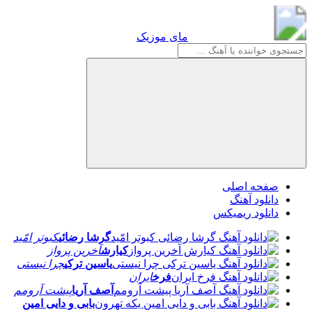
مای موزیک
مای موزیک
صفحه اصلی
دانلود آهنگ
دانلود ریمیکس
گرشا رضائی
کبوتر امّید
کیارش
آخرین پرواز
یاسین ترکی
چرا نیستی
فرخ
ایران
آصف آریا
پیشت آرومم
بابی و دایی امین