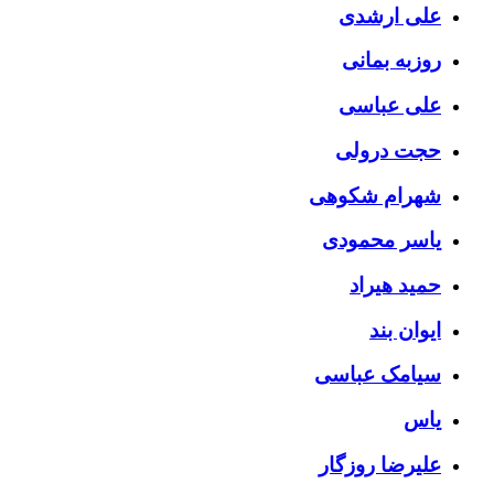
علی ارشدی
روزبه بمانی
علی عباسی
حجت درولی
شهرام شکوهی
یاسر محمودی
حمید هیراد
ایوان بند
سیامک عباسی
یاس
علیرضا روزگار