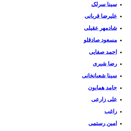
سینا سرلک
علیرضا قربانی
شادمهر عقیلی
مسعود صادقلو
احمد صفایی
رضا شیری
سینا شعبانخانی
حامد همایون
علی زارعی
راغب
امین رستمی