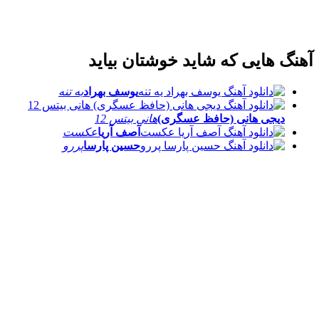
آهنگ هایی که شاید خوشتان بیاید
یوسف بهراد
یه تنه
دیجی هانی (حافظ عسگری)
هانی بیتس 12
آصف آریا
عکست
حسین پارسا
پررو