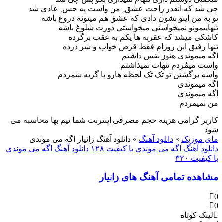
چی شد که انقدر راحت عشق ِ من واست یه حس ِ عادی شد
تو به من اینو نشون دادی که عشق هم میتونه دروغ باشه
تنهاییمونو نمیخواستی میخواستی دورت شلوغ باشه
کاشکی میشد که عقربه ها یکم به عقب برگرده
تنها رفیق این روزام فقط قرص خواب و سر درده
اگه میموندی هنوز نفس داشتم
واست میمُردم تنهات نمیذاشتم
واسه برگشتن تو تک تک لحظه هارو با گریه شمردم
اگه میموندی
اگه میموندی
من نمیمردم
کاربر گرامی هزینه حجم مصرفی اینترنت شما نیم بها محاسبه می
شود
مای موزیک
»
دانلود آهنگ
»
دانلود آهنگ زانیار اگه می موندی
دانلود آهنگ اگه می موندی با کیفیت ۱۲۸
دانلود آهنگ اگه می موندی
با کیفیت ۳۲۰
مشاهده تمامی آهنگ های زانیار
0
0
لینک کوتاه