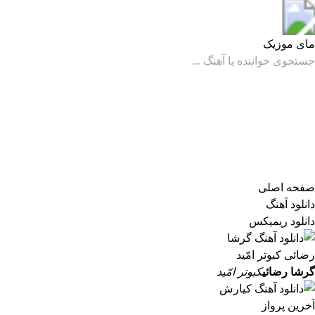
مای موزیک
مای موزیک
صفحه اصلی
دانلود آهنگ
دانلود ریمیکس
گرشا رضائی
کبوتر امّید