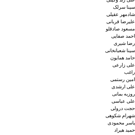
سینا سرلک
شادمهر عقیلی
علیرضا قربانی
مسعود صادقلو
احمد صفایی
رضا شیری
سینا شعبانخانی
حامد همایون
علی زارعی
راغب
امین رستمی
علی ارشدی
روزبه بمانی
علی عباسی
حجت درولی
شهرام شکوهی
یاسر محمودی
حمید هیراد