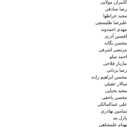
کامران مولایی
رضا صادقی
مجید خراطها
علیرضا طلیسچی
مهدی احمدوند
افشین آذری
محسن یگانه
مرتضی اشرفی
احمد سلو
مازیار فلاحی
رضا یزدانی
محسن ابراهیم زاده
سالار عقیلی
مجید یحیایی
محسن یاحقی
علی عبدالمالکی
بنیامین بهادری
پازل بند
بهنام علمشاهی