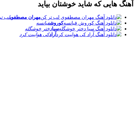
آهنگ هایی که شاید خوشتان بیاید
مهران مصطفوی
لب تر
کوروش
فیانسه
سیا
دختر خوشگله
آراد
کی هواییت کرد