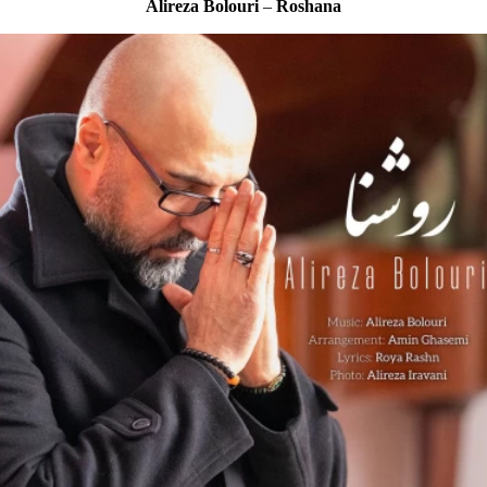
Alireza Bolouri
–
Roshana