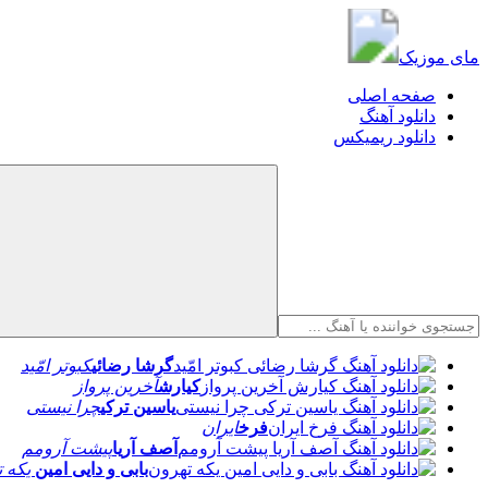
مای موزیک
مای موزیک
صفحه اصلی
دانلود آهنگ
دانلود ریمیکس
گرشا رضائی
کبوتر امّید
کیارش
آخرین پرواز
یاسین ترکی
چرا نیستی
فرخ
ایران
آصف آریا
پیشت آرومم
بابی و دایی امین
یکه ت