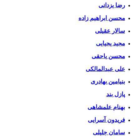
رضا یزدانی
محسن ابراهیم زاده
سالار عقیلی
مجید یحیایی
محسن یاحقی
علی عبدالمالکی
بنیامین بهادری
پازل بند
بهنام علمشاهی
فریدون آسرایی
سامان جلیلی