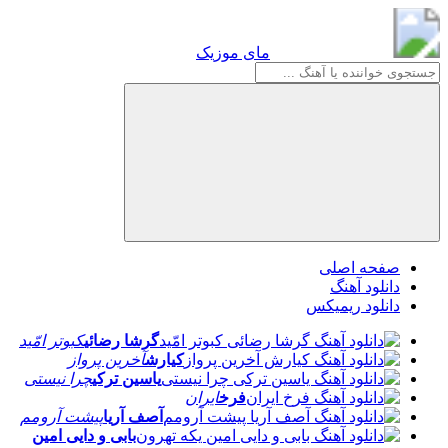
مای موزیک
مای موزیک
صفحه اصلی
دانلود آهنگ
دانلود ریمیکس
گرشا رضائی
کبوتر امّید
کیارش
آخرین پرواز
یاسین ترکی
چرا نیستی
فرخ
ایران
آصف آریا
پیشت آرومم
بابی و دایی امین