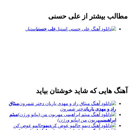
لب بیشتر از
علی حسنی
علی حسنی
استیل
 هایی که شاید خوشتان بیاید
میثاق
راد و مهدی یاریان
دختر شمرون
میثم
ابراهیمی
مهربون من (پیانو ورژن)
دیمو
حالمو عوض کن