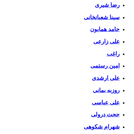
رضا شیری
سینا شعبانخانی
حامد همایون
علی زارعی
راغب
امین رستمی
علی ارشدی
روزبه بمانی
علی عباسی
حجت درولی
شهرام شکوهی