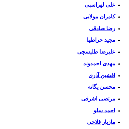
علی لهراسبی
کامران مولایی
رضا صادقی
مجید خراطها
علیرضا طلیسچی
مهدی احمدوند
افشین آذری
محسن یگانه
مرتضی اشرفی
احمد سلو
مازیار فلاحی