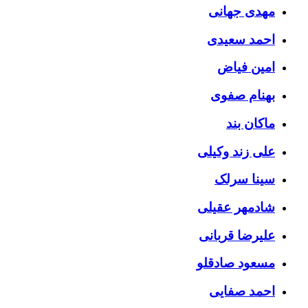
مهدی جهانی
احمد سعیدی
امین فیاض
بهنام صفوی
ماکان بند
علی زند وکیلی
سینا سرلک
شادمهر عقیلی
علیرضا قربانی
مسعود صادقلو
احمد صفایی