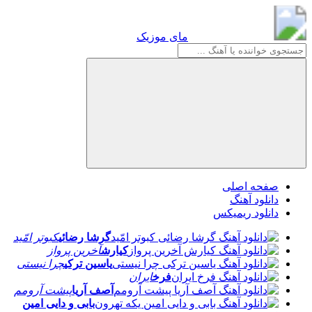
مای موزیک
مای موزیک
صفحه اصلی
دانلود آهنگ
دانلود ریمیکس
گرشا رضائی
کبوتر امّید
کیارش
آخرین پرواز
یاسین ترکی
چرا نیستی
فرخ
ایران
آصف آریا
پیشت آرومم
بابی و دایی امین