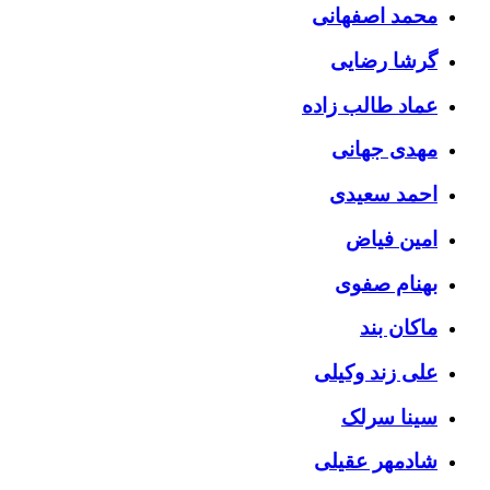
محمد اصفهانی
گرشا رضایی
عماد طالب زاده
مهدی جهانی
احمد سعیدی
امین فیاض
بهنام صفوی
ماکان بند
علی زند وکیلی
سینا سرلک
شادمهر عقیلی