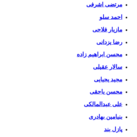
مرتضی اشرفی
احمد سلو
مازیار فلاحی
رضا یزدانی
محسن ابراهیم زاده
سالار عقیلی
مجید یحیایی
محسن یاحقی
علی عبدالمالکی
بنیامین بهادری
پازل بند