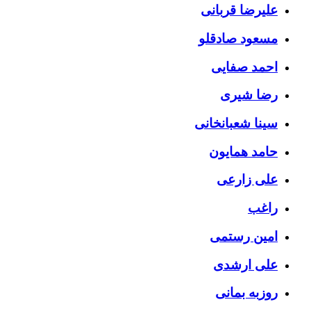
علیرضا قربانی
مسعود صادقلو
احمد صفایی
رضا شیری
سینا شعبانخانی
حامد همایون
علی زارعی
راغب
امین رستمی
علی ارشدی
روزبه بمانی