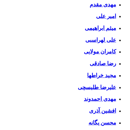
مهدی مقدم
امیر علی
میثم ابراهیمی
علی لهراسبی
کامران مولایی
رضا صادقی
مجید خراطها
علیرضا طلیسچی
مهدی احمدوند
افشین آذری
محسن یگانه