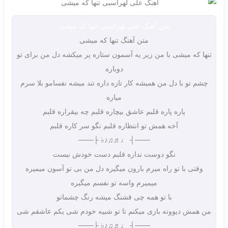
متن آهنگ علی لهراسبی تنها که میشی
متن آهنگ تنها که میشی
تنها که میشی با من زیر یه آسمون ستاره پر میکشه دل من برای تو
دوباره
چشم تو با دل من همیشه کار تازه داره تند میشه نفسامو بلا سرم
میاره
پاره پاره قلبم عاشق بیچاره قلبم چه بیقراره قلبم
آخه همش تو انتظاره قلبم نگو سر کاره قلبم
───┤ ♩♬♫♪♭ ├───
نگو دوست نداره قلبم دست خودش نیست
وقتی با تو راه میرم بارون میگیره دل من بی تو آسون میمیره
میمیرم واسه تو نفسم میگیره
با تو همه چی قشنگ میشه رنگ چشماتو
من همش دیوونه بازی میکنم تا تو شبیه خودم شی یکم عاشقم شی
───┤ ♩♬♫♪♭ ├───