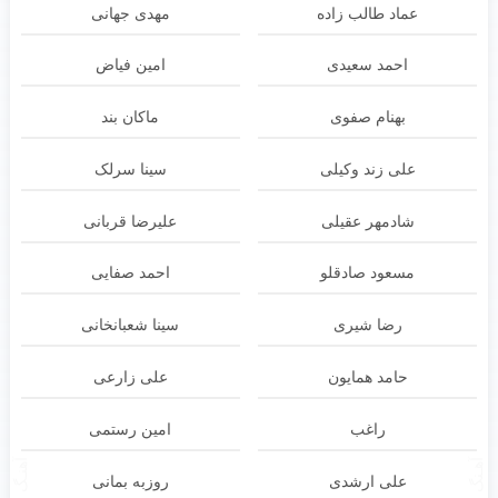
عماد طالب زاده
مهدی جهانی
احمد سعیدی
امین فیاض
بهنام صفوی
ماکان بند
علی زند وکیلی
سینا سرلک
شادمهر عقیلی
علیرضا قربانی
مسعود صادقلو
احمد صفایی
رضا شیری
سینا شعبانخانی
حامد همایون
علی زارعی
راغب
امین رستمی
آهـنگ بعدی
آهنـگ قبلی
علی ارشدی
روزبه بمانی