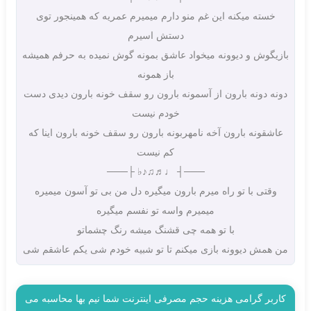
خسته میکنه این غم منو دارم میمیرم عمریه که همینجور توی
دستش اسیرم
بازیگوش و دیوونه میخواد عاشق بمونه گوش نمیده به حرفم همیشه
باز همونه
دونه دونه بارون از آسمونه بارون رو سقف خونه بارون دیدی دست
خودم نیست
عاشقونه بارون آخه نامهربونه بارون رو سقف خونه بارون اینا که
کم نیست
───┤ ♩♬♫♪♭ ├───
وقتی با تو راه میرم بارون میگیره دل من بی تو آسون میمیره
میمیرم واسه تو نفسم میگیره
با تو همه چی قشنگ میشه رنگ چشماتو
من همش دیوونه بازی میکنم تا تو شبیه خودم شی یکم عاشقم شی
کاربر گرامی هزینه حجم مصرفی اینترنت شما نیم بها محاسبه می