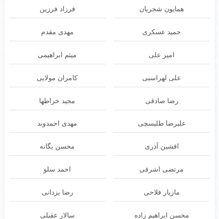
همایون شجریان
فرزاد فرزین
حمید عسکری
مهدی مقدم
امیر علی
میثم ابراهیمی
علی لهراسبی
کامران مولایی
رضا صادقی
مجید خراطها
علیرضا طلیسچی
مهدی احمدوند
افشین آذری
محسن یگانه
مرتضی اشرفی
احمد سلو
مازیار فلاحی
رضا یزدانی
محسن ابراهیم زاده
سالار عقیلی