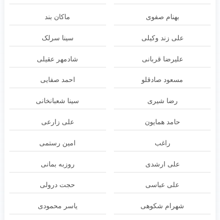
بهنام صفوی
ماکان بند
علی زند وکیلی
سینا سرلک
علیرضا قربانی
شادمهر عقیلی
مسعود صادقلو
احمد صفایی
رضا شیری
سینا شعبانخانی
حامد همایون
علی زارعی
راغب
امین رستمی
علی ارشدی
روزبه بمانی
علی عباسی
حجت درولی
شهرام شکوهی
یاسر محمودی