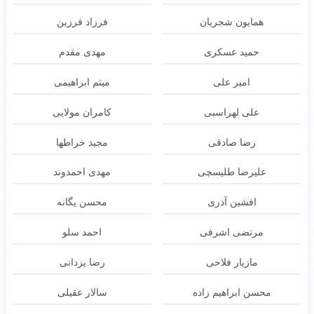
همایون شجریان
فرزاد فرزین
حمید عسکری
مهدی مقدم
امیر علی
میثم ابراهیمی
علی لهراسبی
کامران مولایی
رضا صادقی
مجید خراطها
علیرضا طلیسچی
مهدی احمدوند
افشین آذری
محسن یگانه
مرتضی اشرفی
احمد سلو
مازیار فلاحی
رضا یزدانی
محسن ابراهیم زاده
سالار عقیلی