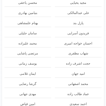
مجید یحیایی
محسن یاحقی
علی عبدالمالکی
بنیامین بهادری
پازل بند
بهنام علمشاهی
فریدون آسرایی
سامان جلیلی
احسان خواجه امیری
محمد علیزاده
شهاب مظفری
مرتضی پاشایی
حجت اشرف زاده
یوسف زمانی
امید جهان
ایمان غلامی
محمد اصفهانی
گرشا رضایی
عماد طالب زاده
مهدی جهانی
احمد سعیدی
امین فیاض