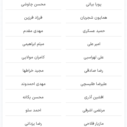
پویا بیاتی
محسن چاوشی
همایون شجریان
فرزاد فرزین
حمید عسکری
مهدی مقدم
امیر علی
میثم ابراهیمی
علی لهراسبی
کامران مولایی
رضا صادقی
مجید خراطها
علیرضا طلیسچی
مهدی احمدوند
افشین آذری
محسن یگانه
مرتضی اشرفی
احمد سلو
مازیار فلاحی
رضا یزدانی