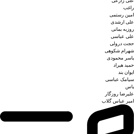
علی زارعی
راغب
امین رستمی
علی ارشدی
روزبه بمانی
علی عباسی
حجت درولی
شهرام شکوهی
یاسر محمودی
حمید هیراد
ایوان بند
سیامک عباسی
یاس
علیرضا روزگار
امیر عباس گلاب