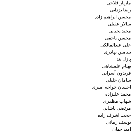
مازیار فلاحی
رضا یزدانی
محسن ابراهیم زاده
سالار عقیلی
مجید یحیایی
محسن یاحقی
علی عبدالمالکی
بنیامین بهادری
پازل بند
بهنام علمشاهی
فریدون آسرایی
سامان جلیلی
احسان خواجه امیری
محمد علیزاده
شهاب مظفری
مرتضی پاشایی
حجت اشرف زاده
یوسف زمانی
امید جهان