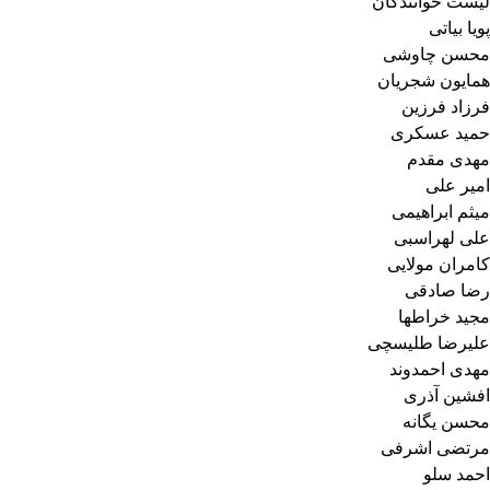
لیست خوانندگان
پویا بیاتی
محسن چاوشی
همایون شجریان
فرزاد فرزین
حمید عسکری
مهدی مقدم
امیر علی
میثم ابراهیمی
علی لهراسبی
کامران مولایی
رضا صادقی
مجید خراطها
علیرضا طلیسچی
مهدی احمدوند
افشین آذری
محسن یگانه
مرتضی اشرفی
احمد سلو