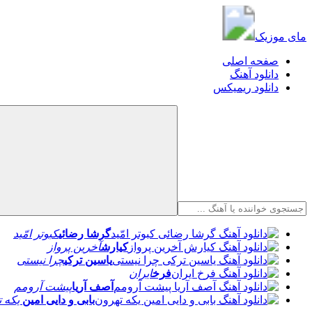
مای موزیک
مای موزیک
صفحه اصلی
دانلود آهنگ
دانلود ریمیکس
گرشا رضائی
کبوتر امّید
کیارش
آخرین پرواز
یاسین ترکی
چرا نیستی
فرخ
ایران
آصف آریا
پیشت آرومم
بابی و دایی امین
یکه ت