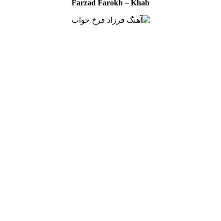
Farzad Farokh
–
Khab