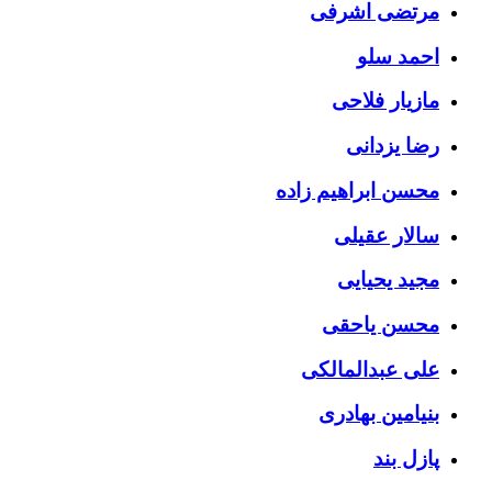
مرتضی اشرفی
احمد سلو
مازیار فلاحی
رضا یزدانی
محسن ابراهیم زاده
سالار عقیلی
مجید یحیایی
محسن یاحقی
علی عبدالمالکی
بنیامین بهادری
پازل بند