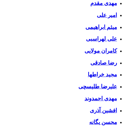
مهدی مقدم
امیر علی
میثم ابراهیمی
علی لهراسبی
کامران مولایی
رضا صادقی
مجید خراطها
علیرضا طلیسچی
مهدی احمدوند
افشین آذری
محسن یگانه