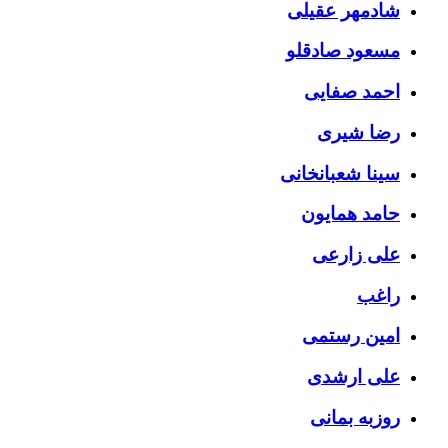
شادمهر عقیلی
مسعود صادقلو
احمد صفایی
رضا شیری
سینا شعبانخانی
حامد همایون
علی زارعی
راغب
امین رستمی
علی ارشدی
روزبه بمانی