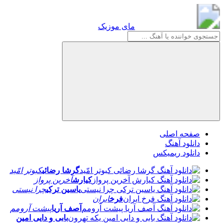
مای موزیک
مای موزیک
صفحه اصلی
دانلود آهنگ
دانلود ریمیکس
گرشا رضائی
کبوتر امّید
کیارش
آخرین پرواز
یاسین ترکی
چرا نیستی
فرخ
ایران
آصف آریا
پیشت آرومم
بابی و دایی امین