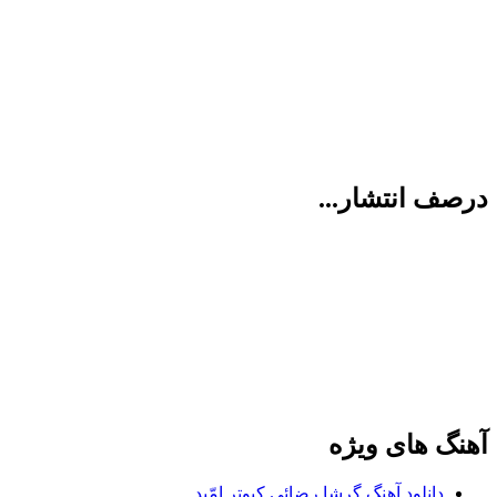
درصف انتشار...
آهنگ های ویژه
دانلود آهنگ گرشا رضائی کبوتر امّید