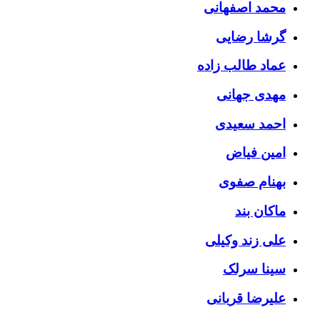
محمد اصفهانی
گرشا رضایی
عماد طالب زاده
مهدی جهانی
احمد سعیدی
امین فیاض
بهنام صفوی
ماکان بند
علی زند وکیلی
سینا سرلک
علیرضا قربانی