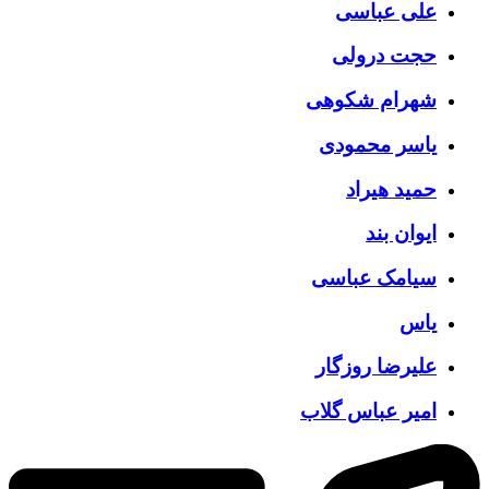
علی عباسی
حجت درولی
شهرام شکوهی
یاسر محمودی
حمید هیراد
ایوان بند
سیامک عباسی
یاس
علیرضا روزگار
امیر عباس گلاب