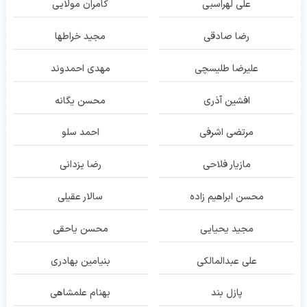
علی لهراسبی
کامران مولایی
رضا صادقی
مجید خراطها
علیرضا طلیسچی
مهدی احمدوند
افشین آذری
محسن یگانه
مرتضی اشرفی
احمد سلو
مازیار فلاحی
رضا یزدانی
محسن ابراهیم زاده
سالار عقیلی
مجید یحیایی
محسن یاحقی
علی عبدالمالکی
بنیامین بهادری
پازل بند
بهنام علمشاهی