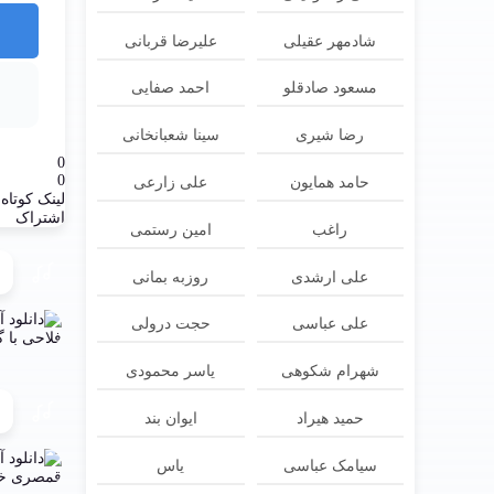
شادمهر عقیلی
علیرضا قربانی
مسعود صادقلو
احمد صفایی
رضا شیری
سینا شعبانخانی
0
0
حامد همایون
علی زارعی
لینک کوتاه
اشتراک
راغب
امین رستمی
علی ارشدی
روزبه بمانی
علی عباسی
حجت درولی
شهرام شکوهی
یاسر محمودی
حمید هیراد
ایوان بند
سیامک عباسی
یاس