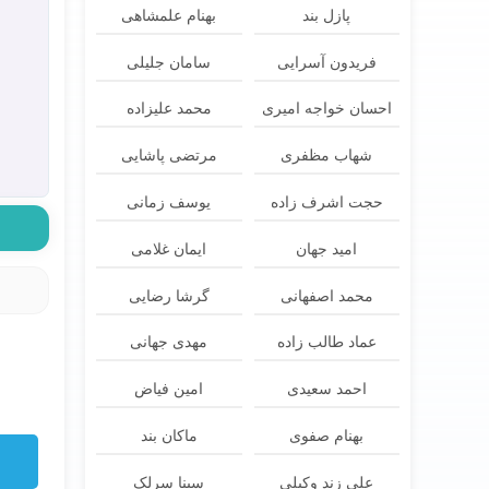
پازل بند
بهنام علمشاهی
فریدون آسرایی
سامان جلیلی
احسان خواجه امیری
محمد علیزاده
شهاب مظفری
مرتضی پاشایی
حجت اشرف زاده
یوسف زمانی
امید جهان
ایمان غلامی
محمد اصفهانی
گرشا رضایی
عماد طالب زاده
مهدی جهانی
احمد سعیدی
امین فیاض
بهنام صفوی
ماکان بند
علی زند وکیلی
سینا سرلک