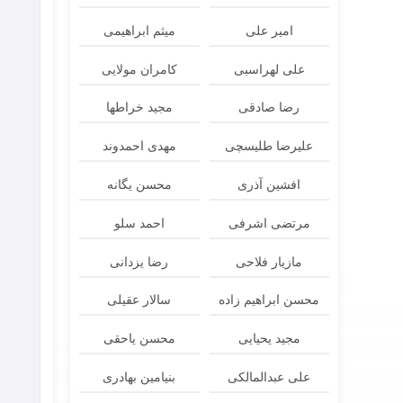
امیر علی
میثم ابراهیمی
علی لهراسبی
کامران مولایی
رضا صادقی
مجید خراطها
علیرضا طلیسچی
مهدی احمدوند
افشین آذری
محسن یگانه
مرتضی اشرفی
احمد سلو
مازیار فلاحی
رضا یزدانی
محسن ابراهیم زاده
سالار عقیلی
مجید یحیایی
محسن یاحقی
علی عبدالمالکی
بنیامین بهادری