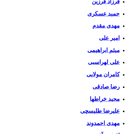
فرزاد فرزین
حمید عسکری
مهدی مقدم
امیر علی
میثم ابراهیمی
علی لهراسبی
کامران مولایی
رضا صادقی
مجید خراطها
علیرضا طلیسچی
مهدی احمدوند