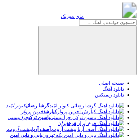
مای موزیک
مای موزیک
صفحه اصلی
دانلود آهنگ
دانلود ریمیکس
گرشا رضائی
کبوتر امّید
کیارش
آخرین پرواز
یاسین ترکی
چرا نیستی
فرخ
ایران
آصف آریا
پیشت آرومم
بابی و دایی امین