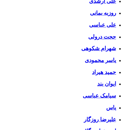
علی ارشدی
روزبه بمانی
علی عباسی
حجت درولی
شهرام شکوهی
یاسر محمودی
حمید هیراد
ایوان بند
سیامک عباسی
یاس
علیرضا روزگار