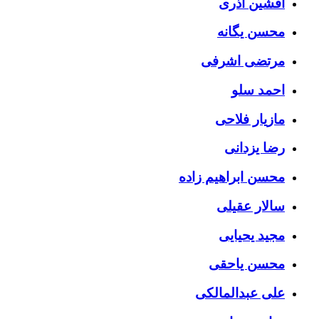
افشین آذری
محسن یگانه
مرتضی اشرفی
احمد سلو
مازیار فلاحی
رضا یزدانی
محسن ابراهیم زاده
سالار عقیلی
مجید یحیایی
محسن یاحقی
علی عبدالمالکی