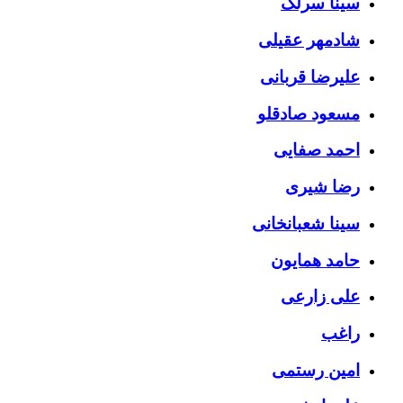
سینا سرلک
شادمهر عقیلی
علیرضا قربانی
مسعود صادقلو
احمد صفایی
رضا شیری
سینا شعبانخانی
حامد همایون
علی زارعی
راغب
امین رستمی