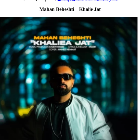
Mahan Beheshti
–
Khalie Jat