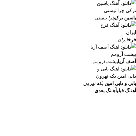
یاسین ترکی
چرا نیستی
فرخ
ایران
آصف آریا
پیشت آرومم
بابی و دایی امین
یکه تهرون
آهنـگ قبلی
آهـنگ بعدی