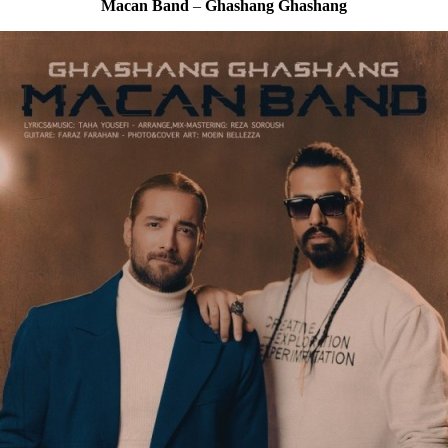
Macan Band
–
Ghashang Ghashang