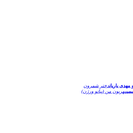
 مهدی یاریان
دختر شمرون
یمی
مهربون من (پیانو ورژن)