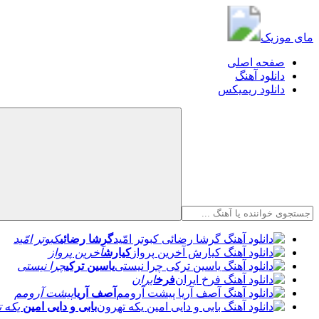
مای موزیک
مای موزیک
صفحه اصلی
دانلود آهنگ
دانلود ریمیکس
گرشا رضائی
کبوتر امّید
کیارش
آخرین پرواز
یاسین ترکی
چرا نیستی
فرخ
ایران
آصف آریا
پیشت آرومم
بابی و دایی امین
یکه ت