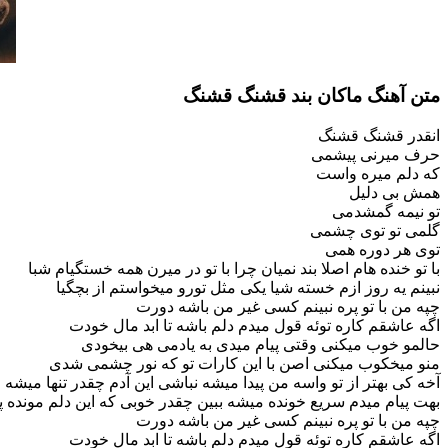
متن آهنگ ماکان بند قشنگ قشنگ
انقدر قشنگ قشنگ
حرف میرنی پیشمی
که دلم میره واست
همش بی دلیل
تو نیمه گمشدمی
گلمی تو توی چشمی
توی هر دوره همی
با تو خنده هام اصلا بند نمیان چرا با تو در میرن همه خستگیام شبا
نبینم یه روز ازم خسته شیا یکی مثل تورو میخواستم از بچگیا
چپه من با تو پره نبینم کسی غیر من باشه دورت
اگه عاشقم کاره توئه قول میدم دلم باشه تا ابد مال خودت
حالمو خوب میکنی وقتی پیام میدی به یادمی هی بیخودی
منو میخکوب میکنی اصن با این کارات تو که نور چشمی شدی
آخه کی بهتر از تو واسه من پیدا میشه نباشی این آدم چقدر تنها میشه
بهت پیام میدم سریع خونده میشه ببین چقدر خوبی که این دلم مونده 
چپه من با تو پره نبینم کسی غیر من باشه دورت
اگه عاشقم کاره توئه قول میدم دلم باشه تا ابد مال خودت