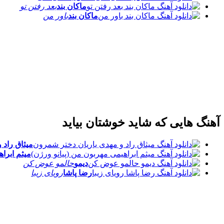
ماکان بند
بعد رفتن تو
ماکان بند
باور من
آهنگ هایی که شاید خوشتان بیاید
میثاق راد و
میثم ابراه
دیمو
حالمو عوض کن
رضا پاشا
رویای زیبا