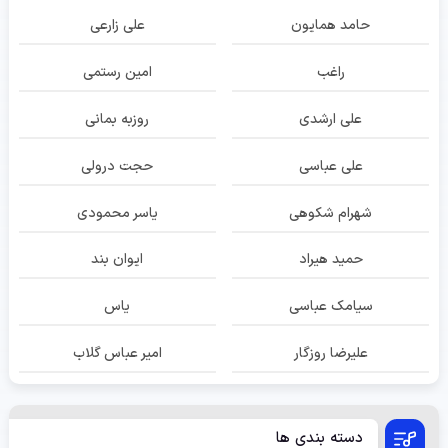
حامد همایون
علی زارعی
راغب
امین رستمی
علی ارشدی
روزبه بمانی
علی عباسی
حجت درولی
شهرام شکوهی
یاسر محمودی
حمید هیراد
ایوان بند
سیامک عباسی
یاس
علیرضا روزگار
امیر عباس گلاب
دسته بندی ها