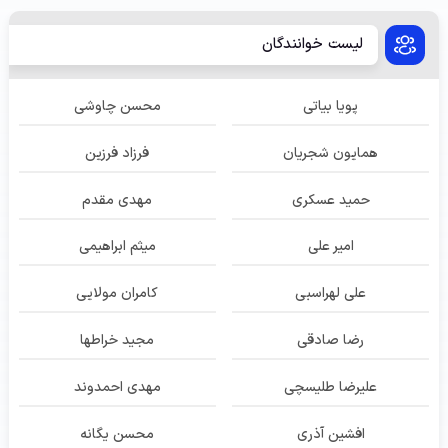
لیست خوانندگان
پویا بیاتی
محسن چاوشی
همایون شجریان
فرزاد فرزین
حمید عسکری
مهدی مقدم
امیر علی
میثم ابراهیمی
علی لهراسبی
کامران مولایی
رضا صادقی
مجید خراطها
علیرضا طلیسچی
مهدی احمدوند
افشین آذری
محسن یگانه