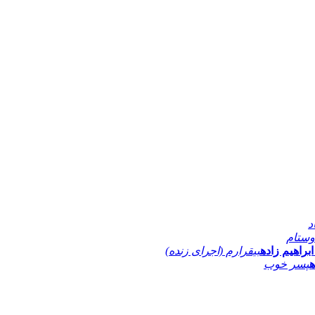
د
وستام
راهیم زاده
بیقرارم (اجرای زنده)
ه
پسر خوب