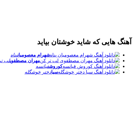
آهنگ هایی که شاید خوشتان بیاید
شهرام معصومیان
پناه
مهران مصطفوی
لب تر
کوروش
فیانسه
سیا
دختر خوشگله