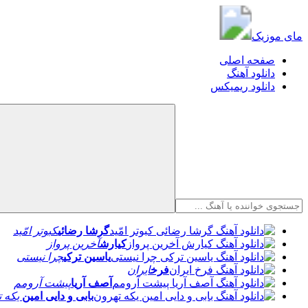
مای موزیک
مای موزیک
صفحه اصلی
دانلود آهنگ
دانلود ریمیکس
گرشا رضائی
کبوتر امّید
کیارش
آخرین پرواز
یاسین ترکی
چرا نیستی
فرخ
ایران
آصف آریا
پیشت آرومم
بابی و دایی امین
یکه ت