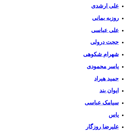
علی ارشدی
روزبه بمانی
علی عباسی
حجت درولی
شهرام شکوهی
یاسر محمودی
حمید هیراد
ایوان بند
سیامک عباسی
یاس
علیرضا روزگار