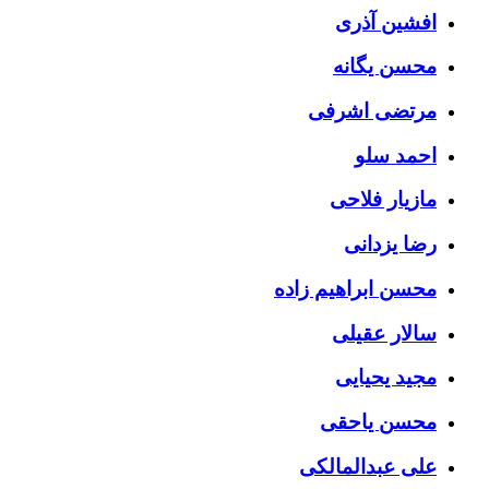
افشین آذری
محسن یگانه
مرتضی اشرفی
احمد سلو
مازیار فلاحی
رضا یزدانی
محسن ابراهیم زاده
سالار عقیلی
مجید یحیایی
محسن یاحقی
علی عبدالمالکی