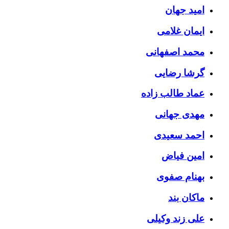
امید جهان
ایمان غلامی
محمد اصفهانی
گرشا رضایی
عماد طالب زاده
مهدی جهانی
احمد سعیدی
امین فیاض
بهنام صفوی
ماکان بند
علی زند وکیلی