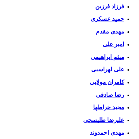
فرزاد فرزین
حمید عسکری
مهدی مقدم
امیر علی
میثم ابراهیمی
علی لهراسبی
کامران مولایی
رضا صادقی
مجید خراطها
علیرضا طلیسچی
مهدی احمدوند