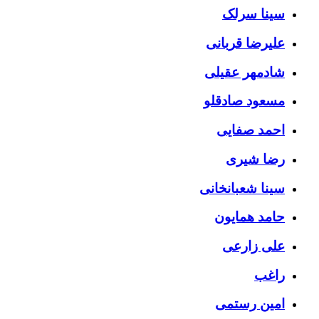
سینا سرلک
علیرضا قربانی
شادمهر عقیلی
مسعود صادقلو
احمد صفایی
رضا شیری
سینا شعبانخانی
حامد همایون
علی زارعی
راغب
امین رستمی