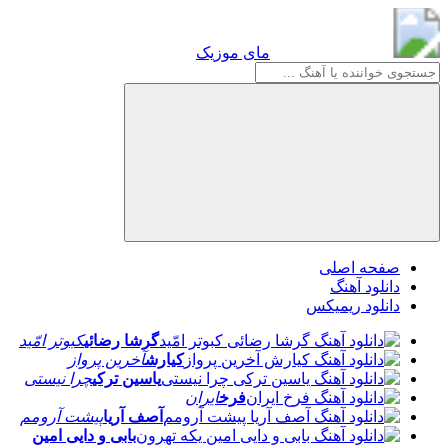
مای موزیک
مای موزیک
صفحه اصلی
دانلود آهنگ
دانلود ریمیکس
گرشا رضائی
کبوتر امّید
کیارش
آخرین پرواز
یاسین ترکی
چرا نیستی
فرخ
ایران
آصف آریا
پیشت آرومم
بابی و دایی امین