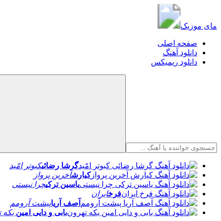
مای موزیک
مای موزیک
صفحه اصلی
دانلود آهنگ
دانلود ریمیکس
گرشا رضائی
کبوتر امّید
کیارش
آخرین پرواز
یاسین ترکی
چرا نیستی
فرخ
ایران
آصف آریا
پیشت آرومم
بابی و دایی امین
یکه ت