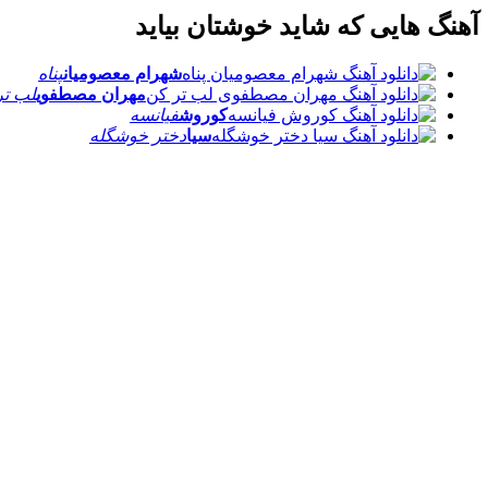
آهنگ هایی که شاید خوشتان بیاید
شهرام معصومیان
پناه
مهران مصطفوی
لب تر
کوروش
فیانسه
سیا
دختر خوشگله