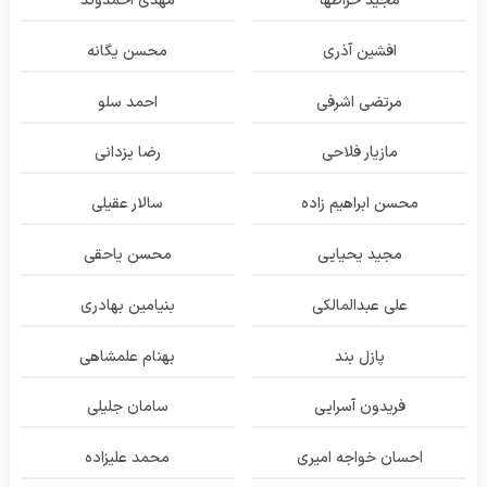
مجید خراطها
مهدی احمدوند
افشین آذری
محسن یگانه
مرتضی اشرفی
احمد سلو
مازیار فلاحی
رضا یزدانی
محسن ابراهیم زاده
سالار عقیلی
مجید یحیایی
محسن یاحقی
علی عبدالمالکی
بنیامین بهادری
پازل بند
بهنام علمشاهی
فریدون آسرایی
سامان جلیلی
احسان خواجه امیری
محمد علیزاده