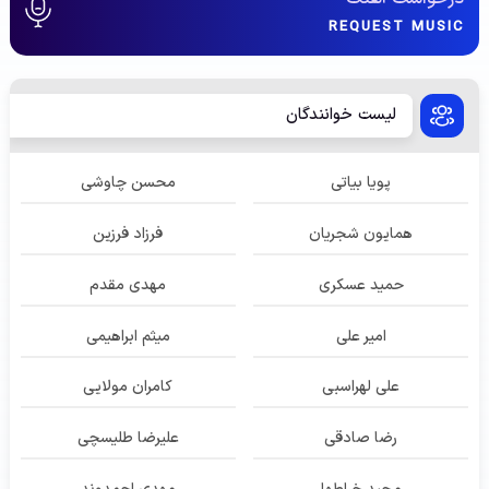
REQUEST MUSIC
لیست خوانندگان
پویا بیاتی
محسن چاوشی
همایون شجریان
فرزاد فرزین
حمید عسکری
مهدی مقدم
امیر علی
میثم ابراهیمی
علی لهراسبی
کامران مولایی
رضا صادقی
علیرضا طلیسچی