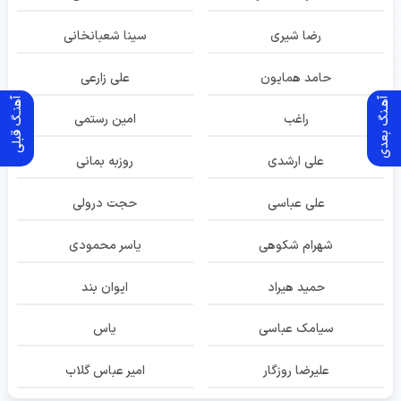
رضا شیری
سینا شعبانخانی
حامد همایون
علی زارعی
آهـنگ بعدی
آهنـگ قبلی
راغب
امین رستمی
علی ارشدی
روزبه بمانی
علی عباسی
حجت درولی
شهرام شکوهی
یاسر محمودی
حمید هیراد
ایوان بند
سیامک عباسی
یاس
علیرضا روزگار
امیر عباس گلاب