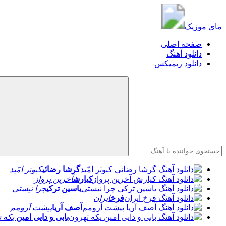
مای موزیک
مای موزیک
صفحه اصلی
دانلود آهنگ
دانلود ریمیکس
گرشا رضائی
کبوتر امّید
کیارش
آخرین پرواز
یاسین ترکی
چرا نیستی
فرخ
ایران
آصف آریا
پیشت آرومم
بابی و دایی امین
یکه ت