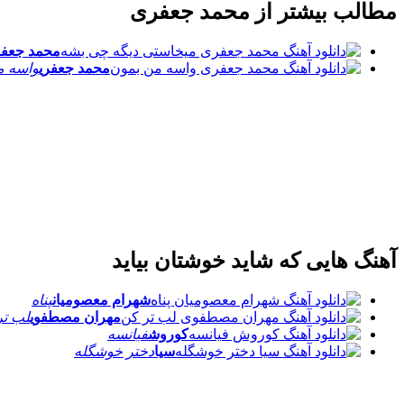
مطالب بیشتر از
محمد جعفری
محمد جعفر
محمد جعفری
واسه م
آهنگ هایی که شاید خوشتان بیاید
شهرام معصومیان
پناه
مهران مصطفوی
لب تر
کوروش
فیانسه
سیا
دختر خوشگله