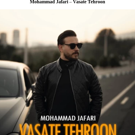
Mohammad Jafari
–
Vasate Tehroon