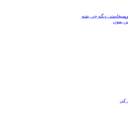
ی
میخاستی دیگه چی بشه
ن بمون
 کن