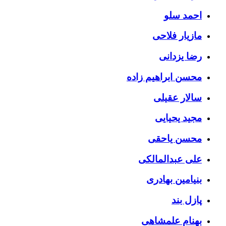
احمد سلو
مازیار فلاحی
رضا یزدانی
محسن ابراهیم زاده
سالار عقیلی
مجید یحیایی
محسن یاحقی
علی عبدالمالکی
بنیامین بهادری
پازل بند
بهنام علمشاهی