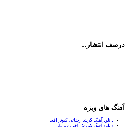
ف انتشار...
گ های ویژه
دانلود آهنگ گرشا رضائی کبوتر امّید
دانلود آهنگ کیارش آخرین پرواز