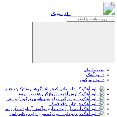
مای موزیک
مای موزیک
صفحه اصلی
دانلود آهنگ
دانلود ریمیکس
گرشا رضائی
کبوتر امّید
کیارش
آخرین پرواز
یاسین ترکی
چرا نیستی
فرخ
ایران
آصف آریا
پیشت آرومم
بابی و دایی امین