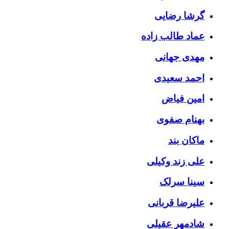
گرشا رضایی
عماد طالب زاده
مهدی جهانی
احمد سعیدی
امین فیاض
بهنام صفوی
ماکان بند
علی زند وکیلی
سینا سرلک
علیرضا قربانی
شادمهر عقیلی