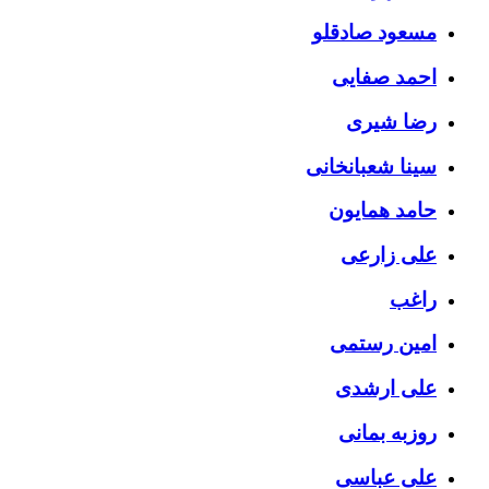
مسعود صادقلو
احمد صفایی
رضا شیری
سینا شعبانخانی
حامد همایون
علی زارعی
راغب
امین رستمی
علی ارشدی
روزبه بمانی
علی عباسی