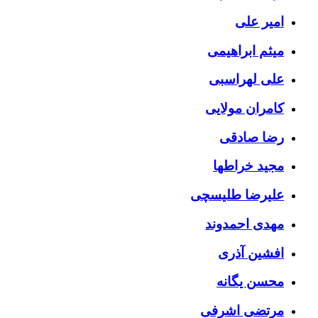
امیر علی
میثم ابراهیمی
علی لهراسبی
کامران مولایی
رضا صادقی
مجید خراطها
علیرضا طلیسچی
مهدی احمدوند
افشین آذری
محسن یگانه
مرتضی اشرفی