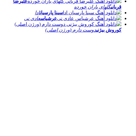
علیرضا
قربانی
گلهای باران خورده
سینا پارسیان
ادا
عرشیاس
عادی نی
کوروش بیژنی
دوست دارم (ورژن اصلی)