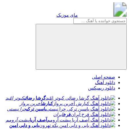
مای موزیک
مای موزیک
صفحه اصلی
دانلود آهنگ
دانلود ریمیکس
گرشا رضائی
کبوتر امّید
کیارش
آخرین پرواز
یاسین ترکی
چرا نیستی
فرخ
ایران
آصف آریا
پیشت آرومم
بابی و دایی امین