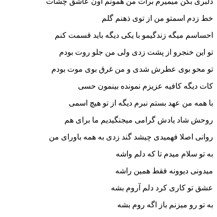
دلبرى بکن میمیرم برات من همونم اون عاشق چشات
خط زدم اسمتو من از توی ذهنم گلم
احساسم میگه زندگیمو با یکی دیگه باید قسمت کنم
تو این خنجرو از پشت زدی ولی من جلو روت بودم
تو محو بوی عطرش شدی و من غرق بوی موت بودم
کات دیگه کافیه عزیزم نمونده بینمون حسی
با همه من عهد بستم نبرم دیگه از تو هیچ اسمی
روحش شاد یادش گرامی میجنگیدیم ما برای هم
روانی اصلا فهمیدی چیشد گند زدی به همه باورای من
به تو سلام میدم تا که دلم واشه
میدونى دیوونه فقط همین راشه
عشق تو کارى کرد دلم آروم بشه
به تو رو میزنم باز اگه روم بشه