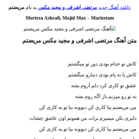
دانلود آهنگ جدید
مرتضی اشرفی و مجید مکس
به نام
مریضتم
Morteza Ashrafi, Majid Max
–
Marizetam
متن آهنگ مرتضی اشرفی و مجید مکس مریضتم
کاش تو خدام بودى دور تو میگشتم
کاش پا به پام بودى دنیارو میگشتم
عشق تو کارى کرد دلم آروم بشه
به تو رو میزنم باز اگه روم بشه
من مریضتم بیا کارى کن دیوونه بیا تو یه کارى کن
دلبرى بکن میمیرم برات من همونم اون عاشق چشات
من مریضتم بیا کارى کن دیوونه بیا تو یه کارى کن