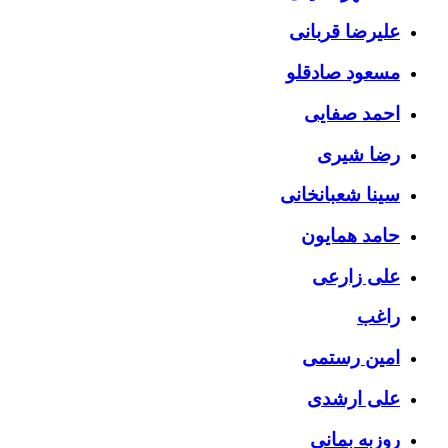
علیرضا قربانی
مسعود صادقلو
احمد صفایی
رضا شیری
سینا شعبانخانی
حامد همایون
علی زارعی
راغب
امین رستمی
علی ارشدی
روزبه بمانی