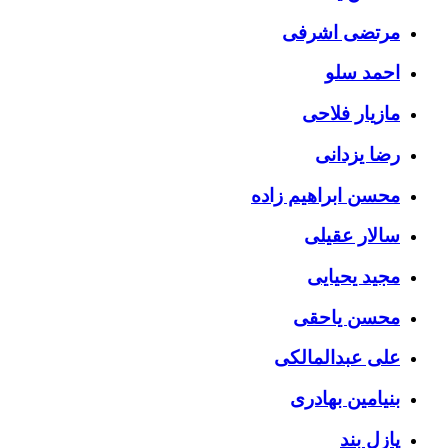
مرتضی اشرفی
احمد سلو
مازیار فلاحی
رضا یزدانی
محسن ابراهیم زاده
سالار عقیلی
مجید یحیایی
محسن یاحقی
علی عبدالمالکی
بنیامین بهادری
پازل بند