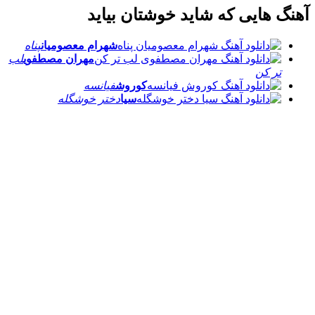
آهنگ هایی که شاید خوشتان بیاید
شهرام معصومیان
پناه
مهران مصطفوی
لب
تر کن
کوروش
فیانسه
سیا
دختر خوشگله