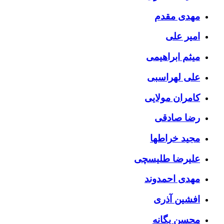
مهدی مقدم
امیر علی
میثم ابراهیمی
علی لهراسبی
کامران مولایی
رضا صادقی
مجید خراطها
علیرضا طلیسچی
مهدی احمدوند
افشین آذری
محسن یگانه