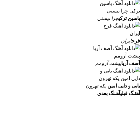
یاسین ترکی
چرا نیستی
فرخ
ایران
آصف آریا
پیشت آرومم
بابی و دایی امین
یکه تهرون
آهنـگ قبلی
آهـنگ بعدی