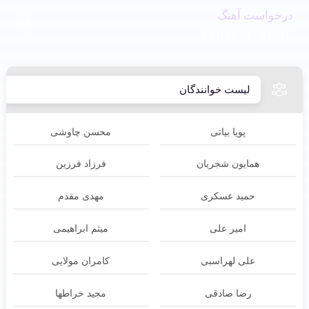
درخواست آهنگ
REQUEST MUSIC
لیست خوانندگان
پویا بیاتی
محسن چاوشی
همایون شجریان
فرزاد فرزین
حمید عسکری
مهدی مقدم
امیر علی
میثم ابراهیمی
علی لهراسبی
کامران مولایی
رضا صادقی
مجید خراطها