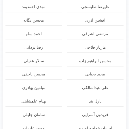
علیرضا طلیسچی
مهدی احمدوند
افشین آذری
محسن یگانه
مرتضی اشرفی
احمد سلو
مازیار فلاحی
رضا یزدانی
محسن ابراهیم زاده
سالار عقیلی
مجید یحیایی
محسن یاحقی
علی عبدالمالکی
بنیامین بهادری
پازل بند
بهنام علمشاهی
فریدون آسرایی
سامان جلیلی
احسان خواجه امیری
محمد علیزاده