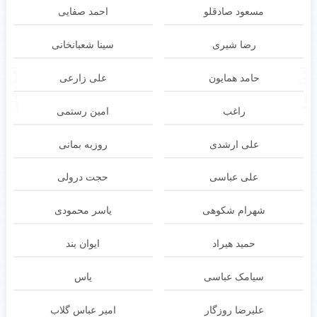
مسعود صادقلو
احمد صفایی
رضا شیری
سینا شعبانخانی
آهـنگ بعدی
آهنـگ قبلی
حامد همایون
علی زارعی
راغب
امین رستمی
علی ارشدی
روزبه بمانی
علی عباسی
حجت درولی
شهرام شکوهی
یاسر محمودی
حمید هیراد
ایوان بند
سیامک عباسی
یاس
علیرضا روزگار
امیر عباس گلاب