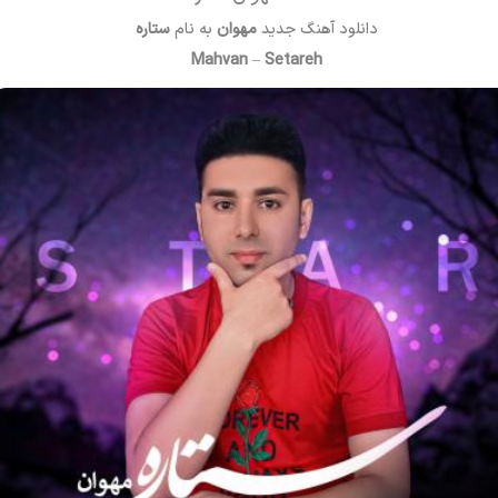
دانلود آهنگ جدید
مهوان
به نام
ستاره
Mahvan
–
Setareh