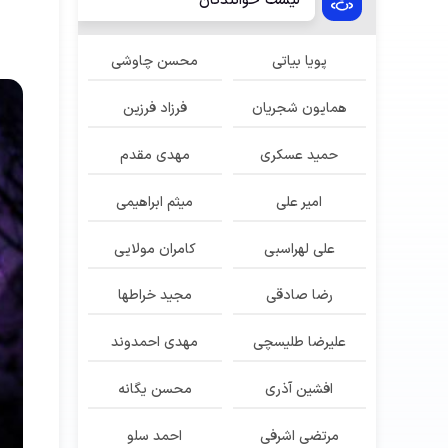
لیست خوانندگان
پویا بیاتی
محسن چاوشی
همایون شجریان
فرزاد فرزین
حمید عسکری
مهدی مقدم
امیر علی
میثم ابراهیمی
علی لهراسبی
کامران مولایی
رضا صادقی
مجید خراطها
علیرضا طلیسچی
مهدی احمدوند
افشین آذری
محسن یگانه
مرتضی اشرفی
احمد سلو