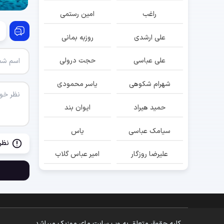
راغب
امین رستمی
علی ارشدی
روزبه بمانی
علی عباسی
حجت درولی
شهرام شکوهی
یاسر محمودی
حمید هیراد
ایوان بند
سیامک عباسی
یاس
نظر
علیرضا روزگار
امیر عباس گلاب
کلیه حقوق متعلق به وب سایت مای موزیک میباشد