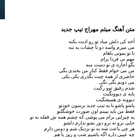
متن آهنگ میثم مهراج تیپ جدید
آخه کی دلش میاد تو رو اذیت بکنه
می میرم واسه دو تا چشات یه تنه
تا تو بمونی باهام
مهم نی فردا برام
بگو اجازه ی تو دست منه
من می خوام فقط کنار من بخندی بگی
حاضری از همه چیت بگذری یکی یکی
می دونم بگی نگی
شدم رفیق توو رگیت
پایه ی دیوونگیت
دیوونه ی همیشگیت
پاشو پاشو با یه تیپ جدید برسون خودتو
فقط من باید بیینم اون صورت خوشگلتو
یه چیزایی برام می پوشی که چشم همه ش قفله به تو
جایی نرو نه نرو دور نشو ندارم دلشو
هر چی باعث شه به تو نزدیک شم و دوس دارم
چه عیبی داره اگه باشیم شب و روز با هم