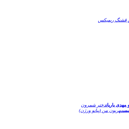
قشنگ ریمیکس
 مهدی یاریان
دختر شمرون
یمی
مهربون من (پیانو ورژن)