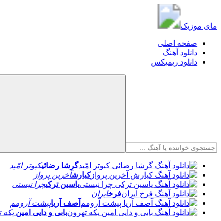
مای موزیک
مای موزیک
صفحه اصلی
دانلود آهنگ
دانلود ریمیکس
گرشا رضائی
کبوتر امّید
کیارش
آخرین پرواز
یاسین ترکی
چرا نیستی
فرخ
ایران
آصف آریا
پیشت آرومم
بابی و دایی امین
یکه ت