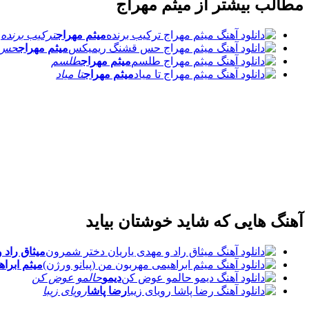
مطالب بیشتر از
میثم مهراج
میثم مهراج
ترکیب برنده
میثم مهراج
حس 
میثم مهراج
طلسم
میثم مهراج
تا میاد
آهنگ هایی که شاید خوشتان بیاید
میثاق راد و
میثم ابراه
دیمو
حالمو عوض کن
رضا پاشا
رویای زیبا