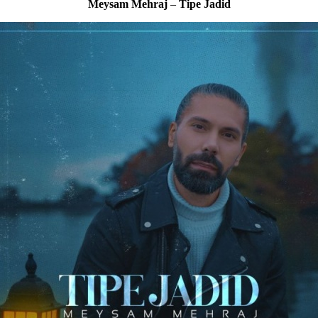
Meysam Mehraj
–
Tipe Jadid