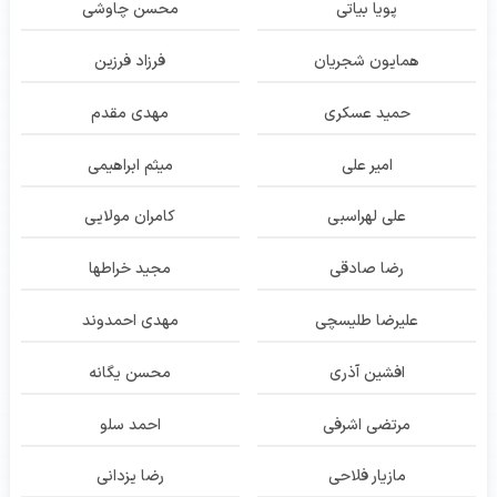
پویا بیاتی
محسن چاوشی
همایون شجریان
فرزاد فرزین
حمید عسکری
مهدی مقدم
امیر علی
میثم ابراهیمی
علی لهراسبی
کامران مولایی
رضا صادقی
مجید خراطها
علیرضا طلیسچی
مهدی احمدوند
افشین آذری
محسن یگانه
مرتضی اشرفی
احمد سلو
مازیار فلاحی
رضا یزدانی