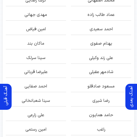
محمد اصفهانی
گرشا رضایی
عماد طالب زاده
مهدی جهانی
احمد سعیدی
امین فیاض
بهنام صفوی
ماکان بند
علی زند وکیلی
سینا سرلک
شادمهر عقیلی
علیرضا قربانی
مسعود صادقلو
احمد صفایی
آهـنگ بعدی
آهنـگ قبلی
رضا شیری
سینا شعبانخانی
حامد همایون
علی زارعی
راغب
امین رستمی