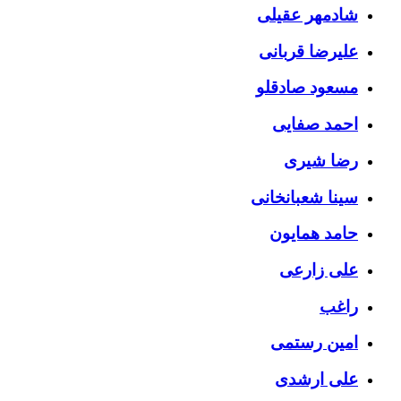
شادمهر عقیلی
علیرضا قربانی
مسعود صادقلو
احمد صفایی
رضا شیری
سینا شعبانخانی
حامد همایون
علی زارعی
راغب
امین رستمی
علی ارشدی