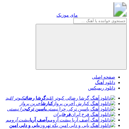
مای موزیک
مای موزیک
صفحه اصلی
دانلود آهنگ
دانلود ریمیکس
گرشا رضائی
کبوتر امّید
کیارش
آخرین پرواز
یاسین ترکی
چرا نیستی
فرخ
ایران
آصف آریا
پیشت آرومم
بابی و دایی امین