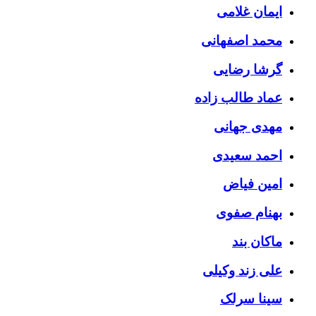
ایمان غلامی
محمد اصفهانی
گرشا رضایی
عماد طالب زاده
مهدی جهانی
احمد سعیدی
امین فیاض
بهنام صفوی
ماکان بند
علی زند وکیلی
سینا سرلک