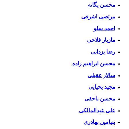
محسن یگانه
مرتضی اشرفی
احمد سلو
مازیار فلاحی
رضا یزدانی
محسن ابراهیم زاده
سالار عقیلی
مجید یحیایی
محسن یاحقی
علی عبدالمالکی
بنیامین بهادری