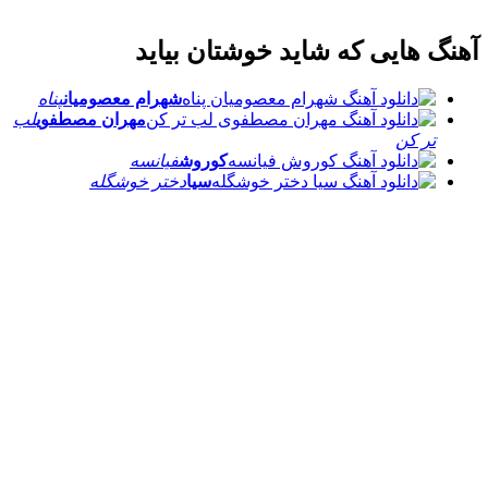
آهنگ هایی که شاید خوشتان بیاید
شهرام معصومیان
پناه
مهران مصطفوی
لب
تر کن
کوروش
فیانسه
سیا
دختر خوشگله