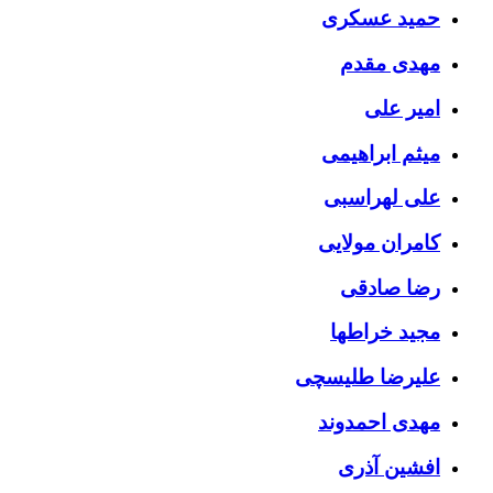
حمید عسکری
مهدی مقدم
امیر علی
میثم ابراهیمی
علی لهراسبی
کامران مولایی
رضا صادقی
مجید خراطها
علیرضا طلیسچی
مهدی احمدوند
افشین آذری