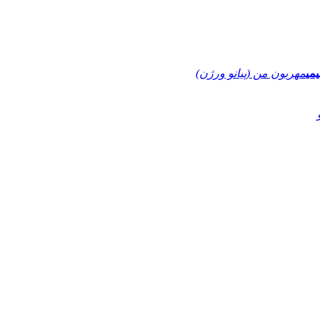
یمی
مهربون من (پیانو ورژن)