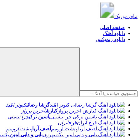
مای موزیک
مای موزیک
صفحه اصلی
دانلود آهنگ
دانلود ریمیکس
گرشا رضائی
کبوتر امّید
کیارش
آخرین پرواز
یاسین ترکی
چرا نیستی
فرخ
ایران
آصف آریا
پیشت آرومم
بابی و دایی امین
یکه ت