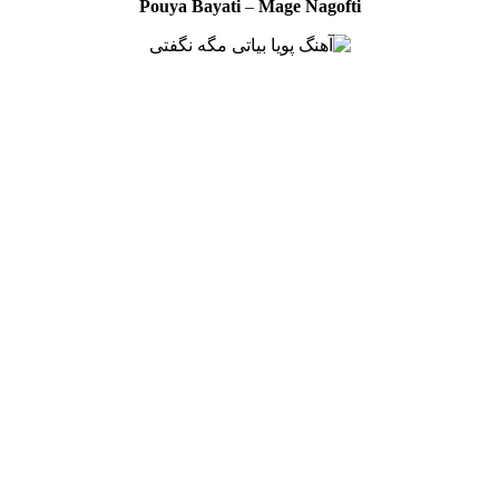
Pouya Bayati
–
Mage Nagofti