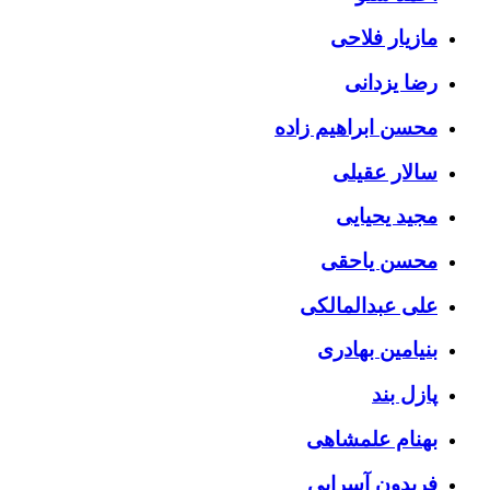
مازیار فلاحی
رضا یزدانی
محسن ابراهیم زاده
سالار عقیلی
مجید یحیایی
محسن یاحقی
علی عبدالمالکی
بنیامین بهادری
پازل بند
بهنام علمشاهی
فریدون آسرایی