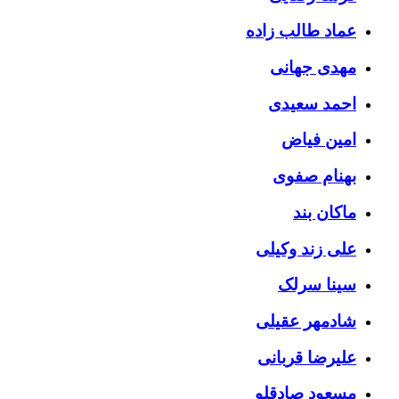
عماد طالب زاده
مهدی جهانی
احمد سعیدی
امین فیاض
بهنام صفوی
ماکان بند
علی زند وکیلی
سینا سرلک
شادمهر عقیلی
علیرضا قربانی
مسعود صادقلو