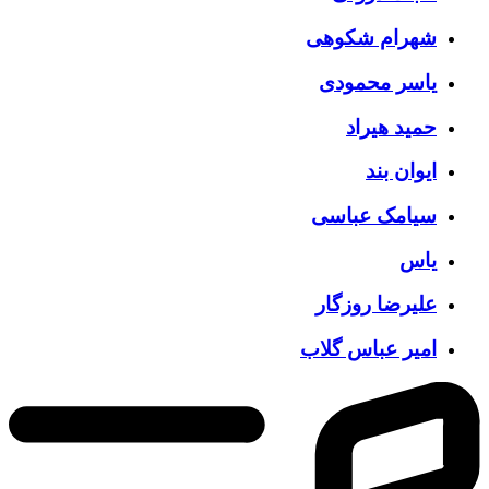
شهرام شکوهی
یاسر محمودی
حمید هیراد
ایوان بند
سیامک عباسی
یاس
علیرضا روزگار
امیر عباس گلاب