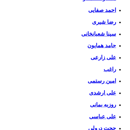
احمد صفایی
رضا شیری
سینا شعبانخانی
حامد همایون
علی زارعی
راغب
امین رستمی
علی ارشدی
روزبه بمانی
علی عباسی
حجت درولی