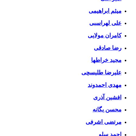
میثم ابراهیمی
علی لهراسبی
کامران مولایی
رضا صادقی
مجید خراطها
علیرضا طلیسچی
مهدی احمدوند
افشین آذری
محسن یگانه
مرتضی اشرفی
احمد سلو