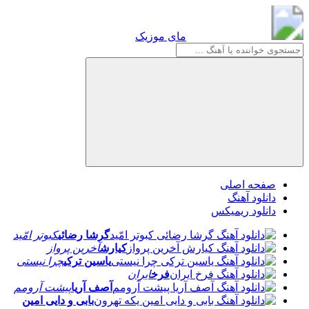
مای موزیک
مای موزیک
صفحه اصلی
دانلود آهنگ
دانلود ریمیکس
گرشا رضائی
کبوتر امّید
کیارش
آخرین پرواز
یاسین ترکی
چرا نیستی
فرخ
ایران
آصف آریا
پیشت آرومم
بابی و دایی امین