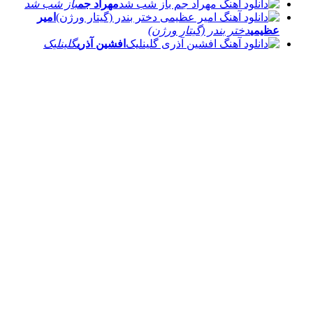
مهراد جم
باز شب شد
امیر
عظیمی
دختر بندر (گیتار ورژن)
افشین آذری
گلینلیک