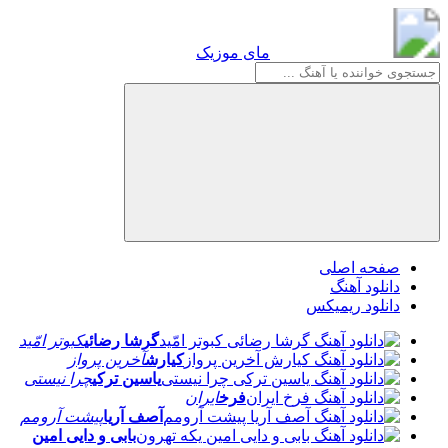
مای موزیک
مای موزیک
صفحه اصلی
دانلود آهنگ
دانلود ریمیکس
گرشا رضائی
کبوتر امّید
کیارش
آخرین پرواز
یاسین ترکی
چرا نیستی
فرخ
ایران
آصف آریا
پیشت آرومم
بابی و دایی امین