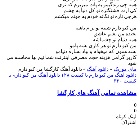
ی زندگیمو به پات میریزم که نری
ت قشنگتره تو کل دنیا به چشم
نازه تو نگاته خودم به جونم میکشم
و دارم شبیه تو برام باشه
ه من بشم عاشق
نیام تو چشماشه
و دارم تو هر کاری بشه پامو
مون که میخوام و بیاد بسازه دنیامو
 گرامی هزینه حجم مصرفی اینترنت شما نیم بها محاسبه می
موزیک
»
دانلود آهنگ
»
دانلود آهنگ کارگشا من کیو دارم
 آهنگ من کیو دارم با کیفیت ۱۲۸
دانلود آهنگ من کیو دارم با
۳۲
ده تمامی آهنگ های کارگشا
کوتاه
اک