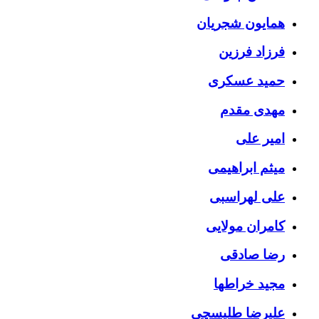
همایون شجریان
فرزاد فرزین
حمید عسکری
مهدی مقدم
امیر علی
میثم ابراهیمی
علی لهراسبی
کامران مولایی
رضا صادقی
مجید خراطها
علیرضا طلیسچی