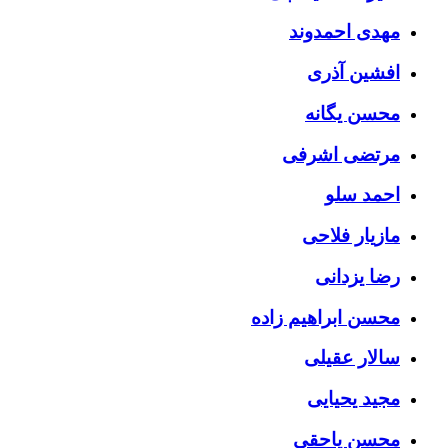
مهدی احمدوند
افشین آذری
محسن یگانه
مرتضی اشرفی
احمد سلو
مازیار فلاحی
رضا یزدانی
محسن ابراهیم زاده
سالار عقیلی
مجید یحیایی
محسن یاحقی