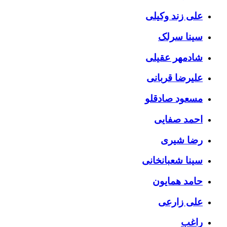
علی زند وکیلی
سینا سرلک
شادمهر عقیلی
علیرضا قربانی
مسعود صادقلو
احمد صفایی
رضا شیری
سینا شعبانخانی
حامد همایون
علی زارعی
راغب