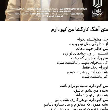
آهنگ کارگشا من کیو دارم
تونستم بخوام
ا یکی مثل تو رو بده
لم خوبه باهات
 از اون چشمای تو زده
ات جونم که رفت
یخوای بفهمی عاشقت شدم
م بخند فقط
ردات رو شونه خودم
اشقت شدم
و دارم شبیه تو برام باشه
ه من بشم عاشق
نیام تو چشماشه
و دارم تو هر کاری بشه پامو
مون که میخوام و بیاد بسازه دنیامو
خندیدن تو من میزنم به هر دری