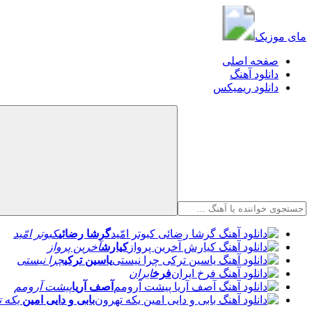
مای موزیک
مای موزیک
صفحه اصلی
دانلود آهنگ
دانلود ریمیکس
گرشا رضائی
کبوتر امّید
کیارش
آخرین پرواز
یاسین ترکی
چرا نیستی
فرخ
ایران
آصف آریا
پیشت آرومم
بابی و دایی امین
یکه ت