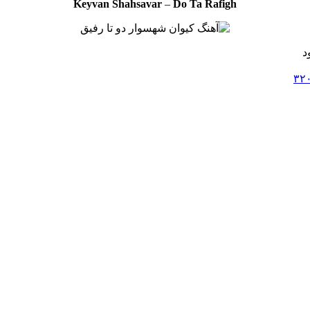
Keyvan Shahsavar
–
Do Ta Rafigh
د