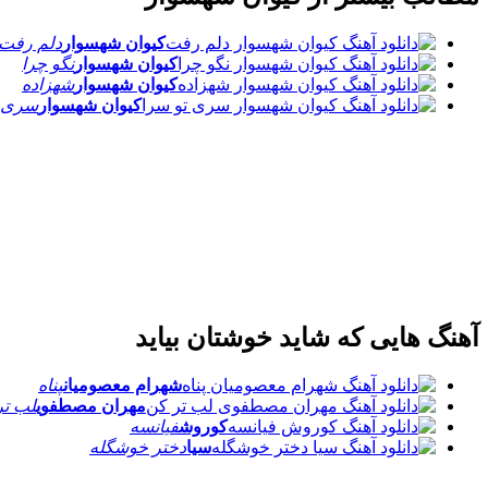
کیوان شهسوار
دلم رفت
کیوان شهسوار
نگو چرا
کیوان شهسوار
شهزاده
کیوان شهسوار
سری ت
آهنگ هایی که شاید خوشتان بیاید
شهرام معصومیان
پناه
مهران مصطفوی
لب تر
کوروش
فیانسه
سیا
دختر خوشگله