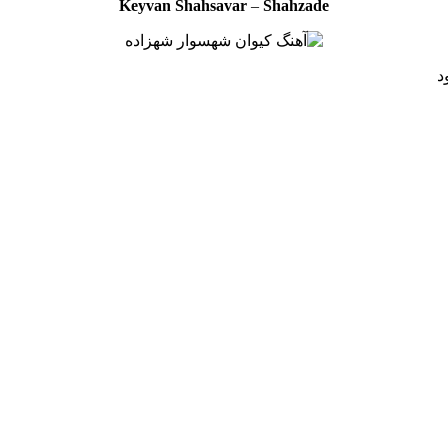
Keyvan Shahsavar
–
Shahzade
د