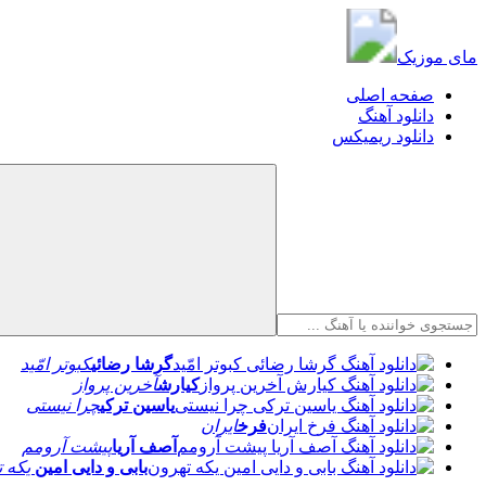
مای موزیک
مای موزیک
صفحه اصلی
دانلود آهنگ
دانلود ریمیکس
گرشا رضائی
کبوتر امّید
کیارش
آخرین پرواز
یاسین ترکی
چرا نیستی
فرخ
ایران
آصف آریا
پیشت آرومم
بابی و دایی امین
یکه ت