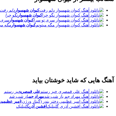
کیوان شهسوار
دلم رفت
کیوان شهسوار
نگو چرا
کیوان شهسوار
سری ت
کیوان شهسوار
مگه می
آهنگ هایی که شاید خوشتان بیاید
علی قمصری
خیز رستم
مهراد جم
باز شب شد
امیر عظیمی
دخ
افشین آذری
گلینلیک